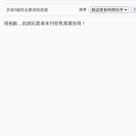
逢大路
德化街
福田南街
精誠路
五常街
(1)
(1)
(1)
(1)
(
向上北路
福田一街
(1)
(1)
共有
0
個符合要求的房屋
排序：
很抱歉，此經紀業者未刊登售屋廣告唷！