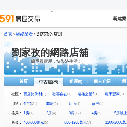
新建案
首頁
經紀業者
劉家孜的店舖
>
>
劉家孜的網路店舖
簡單買賣屋，快樂過生活！
首頁
租屋
個人介紹
留
中古屋
(0)
(25)
社區：
百居比佛利
歡喜自在
遠雄之星6
惠宇豐閣
(1)
(1)
(1)
(1)
瑞聯天地F區
世紀龍門
六月微風
樹禾院(透天)
(1)
(1)
(1)
用途：
住宅
套房
店面
廠房
(21)
(2)
(1)
(1)
遠雄純寓
睦森林
歐夏蕾
水湳路
大墩十
(1)
(1)
(1)
(1)
格局：
1房
2房
3房
4房
5房以
(1)
(4)
(12)
(5)
東山路一段
榮華街
港都路
華美西街二段
(1)
(2)
(1)
(1)
福瑞街
寶山六街
軍福七路
海明街
龍富
(1)
(1)
(1)
(1)
售金：
400-800萬元
800-1200萬元
1200-2000
(5)
(7)