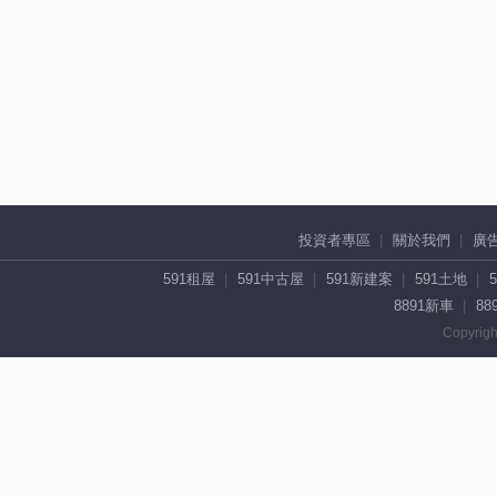
投資者專區
關於我們
廣
591租屋
591中古屋
591新建案
591土地
8891新車
88
Copyrigh