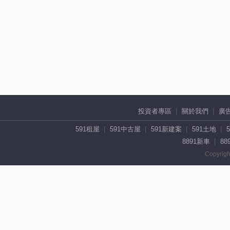
投資者專區
關於我們
廣
591租屋
591中古屋
591新建案
591土地
8891新車
88
Copyrigh