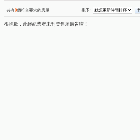
文林北路
公館路
德行東路
中央北路三段
(2)
(1)
(2)
(1)
尊賢街
西安街一段
致遠一路一段
明水路
(2)
(1)
(1)
(1)
共有
0
個符合要求的房屋
排序：
中正東路二段
東華街一段
崗山路
後港街
(2)
(1)
(2)
(1)
很抱歉，此經紀業者未刊登售屋廣告唷！
致遠三路
承德路七段
(1)
(1)