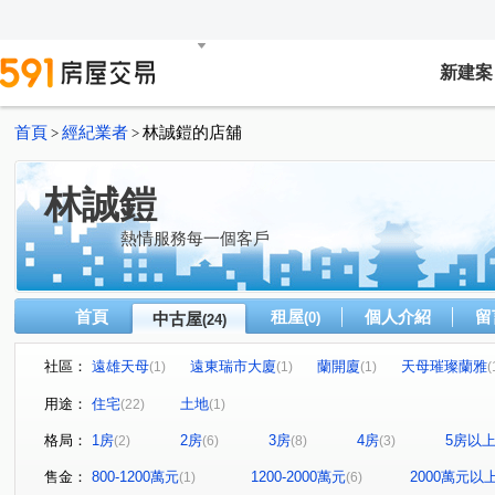
新建案
首頁
經紀業者
林誠鎧的店舖
>
>
林誠鎧
熱情服務每一個客戶
首頁
租屋
個人介紹
留
中古屋
(0)
(24)
社區：
遠雄天母
遠東瑞市大廈
蘭開廈
天母璀璨蘭雅
(1)
(1)
(1)
(
自由綠洲
尊賢街264巷3號
築立方
石牌公寓
(1)
(1)
(1)
(1)
用途：
住宅
土地
(22)
(1)
水名錄
石牌路二段315巷28弄12號
富陽四季
(1)
(1)
(1)
格局：
1房
2房
3房
4房
5房以
(2)
(6)
(8)
(3)
天母優質公寓
璞園上誠
復興崗捷運站
後港街3
(1)
(1)
(1)
達麗天蒔
文化國宅B區
力方飛
湖子路
芝
(1)
(1)
(1)
(1)
售金：
800-1200萬元
1200-2000萬元
2000萬元以
(1)
(6)