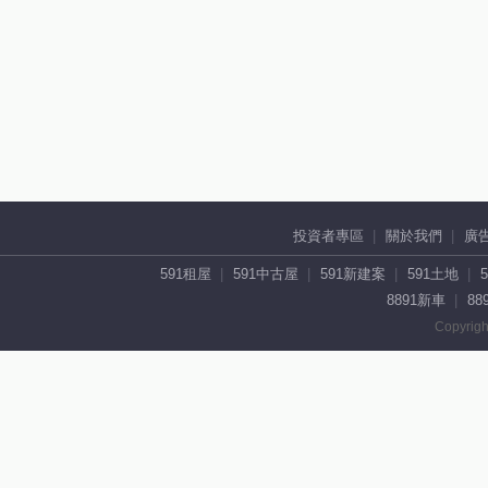
投資者專區
關於我們
廣
591租屋
591中古屋
591新建案
591土地
8891新車
88
Copyrigh