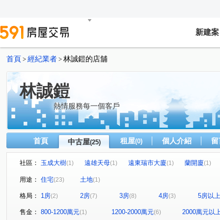
新建案
首頁
經紀業者
林誠鎧的店舖
>
>
林誠鎧
熱情服務每一個客戶
首頁
租屋
個人介紹
留
中古屋
(0)
(25)
社區：
玉成大樹
遠雄天母
遠東瑞市大廈
蘭開廈
(1)
(1)
(1)
(1)
忠義捷運站
自由綠洲
尊賢街264巷3號
築立方
(1)
(1)
(1)
(
用途：
住宅
土地
(23)
(1)
明德公寓
水名錄
石牌路二段315巷28弄12號
(1)
(1)
(1)
格局：
1房
2房
3房
4房
5房以
(2)
(7)
(8)
(3)
山林海大廈
天母優質公寓
璞園上誠
復興崗捷
(1)
(1)
(1)
後港街36號之2
禾樂A+
達麗天蒔
文化國宅B
(1)
(1)
(1)
售金：
800-1200萬元
1200-2000萬元
2000萬元以
(1)
(6)