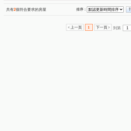
湖子路
同德路
芝玉路一段
文林北路
(2)
公
(1)
(1)
(1)
中央北路三段
水漾路二段
尊賢街
西安街一段
(1)
(1)
(2)
(
共有
2
個符合要求的房屋
排序：
明水路
石牌路二段
中正東路二段
東華街一段
(1)
(1)
(2)
(
後港街
文化三路
致遠三路
承德路七段
(1)
(1)
(1)
(1)
上一頁
1
下一頁
到第