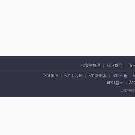
投資者專區
關於我們
廣
591租屋
591中古屋
591新建案
591土地
8891新車
88
Copyrigh