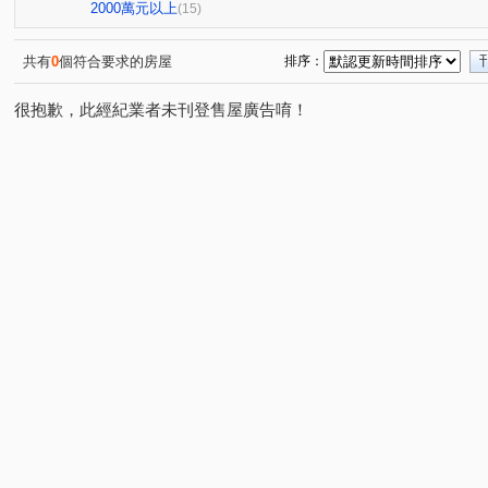
大智街
遼寧路一段
北平路四段
福星路
(3)
(1)
(1)
(1)
2000萬元以上
(15)
旱溪西路三段
敦富六街
美村路一段
青海路二
(1)
(1)
(1)
育才路
崇德九路
敦富一街
南屯路二段
(1)
(1)
(1)
(1)
共有
0
個符合要求的房屋
排序：
很抱歉，此經紀業者未刊登售屋廣告唷！