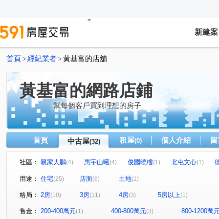
新建案
首頁
經紀業者
黃基富的店舖
>
>
黃基富的網路店鋪
幫每個客戶買到理想的房子
首頁
租屋
個人介紹
留
中古屋
(0)
(32)
社區：
親家大鵬
惠宇山曦
俊國曉樓
北屯文心
(4)
(4)
(1)
(1)
新業大塊森濤
品藏逢甲
親家景一方
麗晨卓爾
(1)
(1)
(1)
(
用途：
住宅
店面
土地
(25)
(6)
(1)
鉅虹映一彎綠
高風亮節
My勝美
三中華廈
(1)
(1)
(1)
(1)
格局：
2房
3房
4房
5房以上
(10)
(11)
(3)
(1)
福祿家
惠宇青田
富宇富好
通豪易購
中
(1)
(1)
(1)
(1)
山西路三段
甲后路一段
崇德六路一段
成功路
(5)
(1)
(1)
(
售金：
200-400萬元
400-800萬元
800-1200萬
(1)
(3)