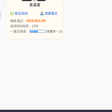
黃基富
留言諮詢
我要委託
聯絡電話：
0919-923-297
使用591時間：13年
一週活躍度：
偶爾來一次