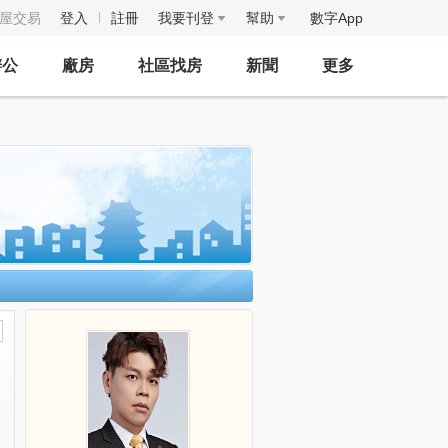
房屋交易
登入
註冊
我要刊登
幫助
數字App
辦公
廠房
社區找房
新聞
更多