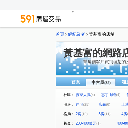
首頁
經紀業者
黃基富的店舖
>
>
黃基富的網路
幫每個客戶買到理想的
首頁
租
中古屋
(32)
社區：
親家大鵬
惠宇山曦
(4)
(4)
新業大塊森濤
品藏逢甲
(1)
(1)
用途：
住宅
店面
土
(25)
(6)
鉅虹映一彎綠
高風亮節
(1)
(1)
格局：
2房
3房
4房
(10)
(11)
福祿家
惠宇青田
富
(1)
(1)
山西路三段
甲后路一段
(5)
(1)
售金：
200-400萬元
400-
(1)