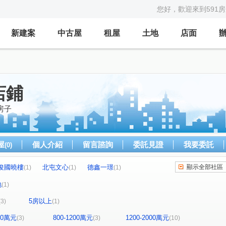
您好，歡迎來到591
新建案
中古屋
租屋
土地
店面
店鋪
房子
屋
個人介紹
留言諮詢
委託見證
我要委託
(0)
俊國曉樓
北屯文心
德鑫一璟
顯示全部社區
(1)
(1)
(1)
親家景一方
麗晨卓爾
精銳臻未來
(1)
(1)
(1)
地
(1)
My勝美
三中華廈
櫻花昕光之櫻
(1)
(1)
(1)
5房以上
(3)
(1)
宇富好
通豪易購
中清路二段
(1)
(1)
(4)
崇德六路一段
成功路
錦新街
(1)
(1)
(2)
800萬元
800-1200萬元
1200-2000萬元
(3)
(3)
(10)