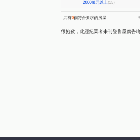
大智街
遼寧路一段
(3)
(1)
2000萬元以上
(15)
旱溪西路三段
敦富六街
(1)
(1)
育才路
崇德九路
敦
(1)
(1)
共有
0
個符合要求的房屋
很抱歉，此經紀業者未刊登售屋廣告