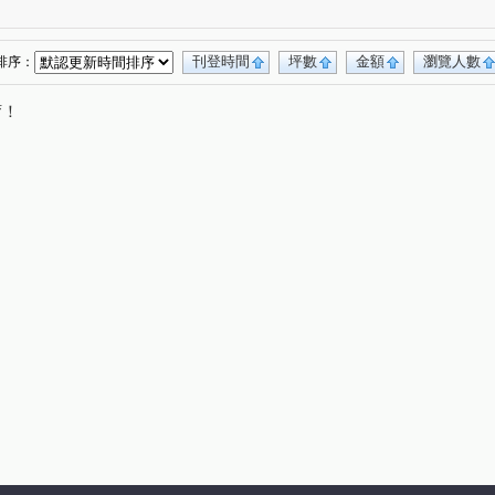
北平路四段
福星路
東英路
景賢路
(1)
(1)
(1)
(1)
美村路一段
青海路二段
博館路
(1)
(1)
(1)
富一街
南屯路二段
順帆路
(1)
(1)
(1)
刊登時間
坪數
金額
瀏覽人數
排序：
唷！