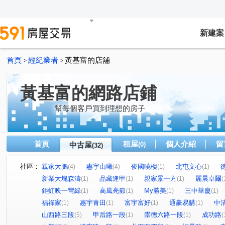
新建案
首頁
經紀業者
黃基富的店舖
>
>
黃基富的網路店鋪
幫每個客戶買到理想的房子
首頁
租屋
個人介紹
留
中古屋
(0)
(32)
社區：
親家大鵬
惠宇山曦
俊國曉樓
北屯文心
(4)
(4)
(1)
(1)
新業大塊森濤
品藏逢甲
親家景一方
麗晨卓爾
(1)
(1)
(1)
(
鉅虹映一彎綠
高風亮節
My勝美
三中華廈
(1)
(1)
(1)
(1)
福祿家
惠宇青田
富宇富好
通豪易購
中
(1)
(1)
(1)
(1)
山西路三段
甲后路一段
崇德六路一段
成功路
(5)
(1)
(1)
(