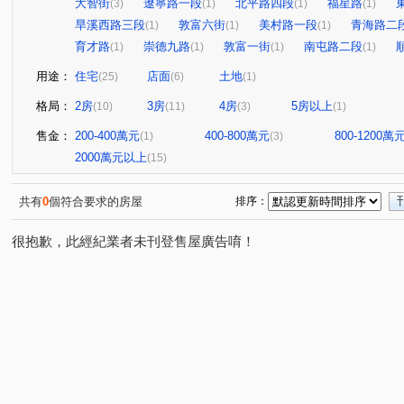
大智街
遼寧路一段
北平路四段
福星路
(3)
(1)
(1)
(1)
旱溪西路三段
敦富六街
美村路一段
青海路二
(1)
(1)
(1)
育才路
崇德九路
敦富一街
南屯路二段
(1)
(1)
(1)
(1)
用途：
住宅
店面
土地
(25)
(6)
(1)
格局：
2房
3房
4房
5房以上
(10)
(11)
(3)
(1)
售金：
200-400萬元
400-800萬元
800-1200萬
(1)
(3)
2000萬元以上
(15)
共有
0
個符合要求的房屋
排序：
很抱歉，此經紀業者未刊登售屋廣告唷！