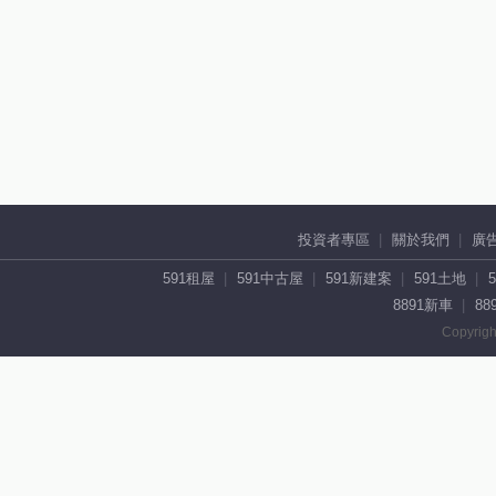
投資者專區
關於我們
廣
591租屋
591中古屋
591新建案
591土地
8891新車
88
Copyrigh