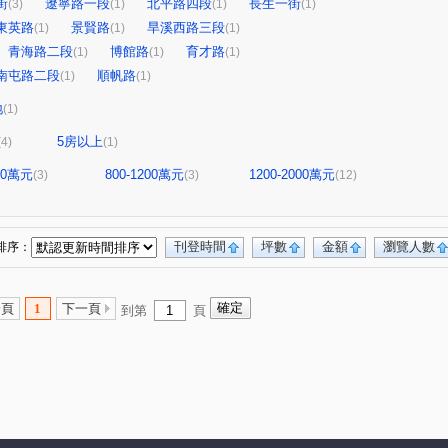
街
遼寧路一段
北平路四段
長生一街
(3)
(1)
(1)
(1)
東英路
景賢路
旱溪西路三段
(1)
(1)
(1)
青海路二段
博館路
育才路
(1)
(1)
(1)
南屯路二段
順帆路
(1)
(1)
地
(1)
5房以上
(4)
(1)
800萬元
800-1200萬元
1200-2000萬元
(3)
(3)
(12)
刊登時間
坪數
金額
瀏覽人數
排序：
一頁
1
下一頁
到第
頁