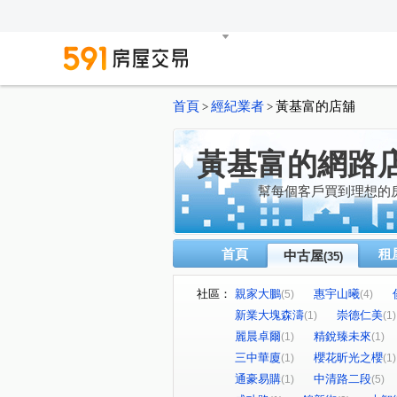
首頁
經紀業者
黃基富的店舖
>
>
黃基富的網路
幫每個客戶買到理想的
首頁
租
中古屋
(35)
社區：
親家大鵬
惠宇山曦
(5)
(4)
新業大塊森濤
崇德仁美
(1)
(1)
麗晨卓爾
精銳臻未來
(1)
(1)
三中華廈
櫻花昕光之櫻
(1)
(1)
通豪易購
中清路二段
(1)
(5)