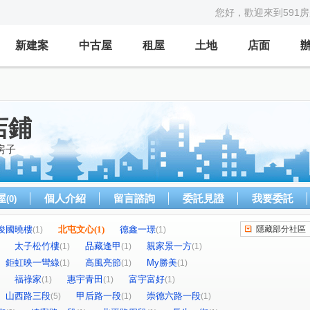
您好，歡迎來到591
新建案
中古屋
租屋
土地
店面
店鋪
房子
屋
個人介紹
留言諮詢
委託見證
我要委託
(0)
俊國曉樓
北屯文心
(1)
德鑫一璟
隱藏部分社區
(1)
(1)
太子松竹樓
品藏逢甲
親家景一方
(1)
(1)
(1)
鉅虹映一彎綠
高風亮節
My勝美
(1)
(1)
(1)
福祿家
惠宇青田
富宇富好
(1)
(1)
(1)
山西路三段
甲后路一段
崇德六路一段
(5)
(1)
(1)