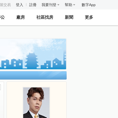
房屋交易
登入
註冊
我要刊登
幫助
數字App
辦公
廠房
社區找房
新聞
更多