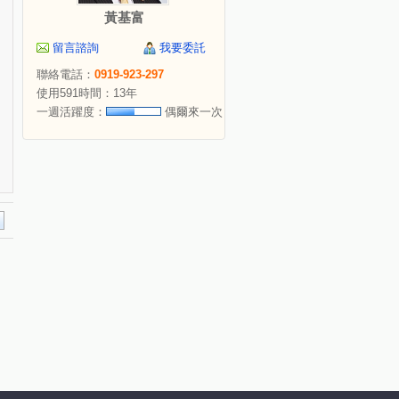
黃基富
留言諮詢
我要委託
聯絡電話：
0919-923-297
使用591時間：13年
一週活躍度：
偶爾來一次