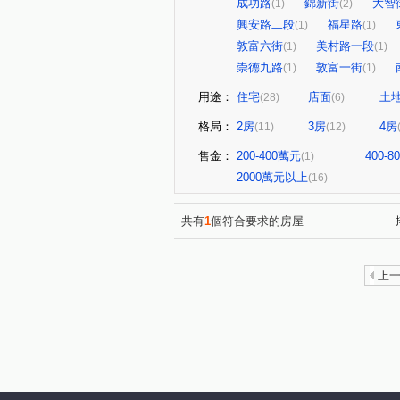
成功路
錦新街
大智
(1)
(2)
興安路二段
福星路
(1)
(1)
敦富六街
美村路一段
(1)
(1)
崇德九路
敦富一街
(1)
(1)
用途：
住宅
店面
土
(28)
(6)
格局：
2房
3房
4房
(11)
(12)
售金：
200-400萬元
400-
(1)
2000萬元以上
(16)
共有
1
個符合要求的房屋
上