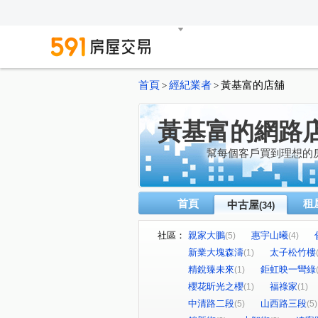
首頁
經紀業者
黃基富的店舖
>
>
黃基富的網路
幫每個客戶買到理想的
首頁
租
中古屋
(34)
社區：
親家大鵬
惠宇山曦
(5)
(4)
新業大塊森濤
太子松竹樓
(1)
精銳臻未來
鉅虹映一彎綠
(1)
櫻花昕光之櫻
福祿家
(1)
(1)
中清路二段
山西路三段
(5)
(5)