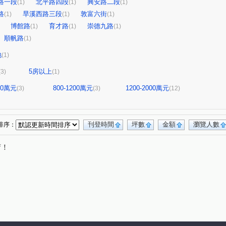
路一段
北平路四段
興安路二段
(1)
(1)
(1)
路
旱溪西路三段
敦富六街
(1)
(1)
(1)
博館路
育才路
崇德九路
(1)
(1)
(1)
順帆路
(1)
地
(1)
5房以上
(3)
(1)
800萬元
800-1200萬元
1200-2000萬元
(3)
(3)
(12)
刊登時間
坪數
金額
瀏覽人數
排序：
唷！