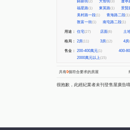
錦新街
大智街
遼寧
(2)
(3)
福星路
東英路
景賢
(1)
(1)
美村路一段
青海路二段
(1)
(1)
敦富一街
南屯路二段
(1)
(1)
用途：
住宅
店面
土
(27)
(6)
格局：
2房
3房
4房
(11)
(12)
售金：
200-400萬元
400-
(1)
2000萬元以上
(15)
共有
0
個符合要求的房屋
很抱歉，此經紀業者未刊登售屋廣告