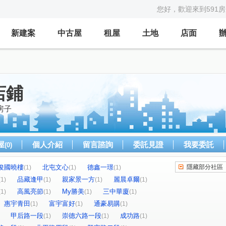
您好，歡迎來到591
新建案
中古屋
租屋
土地
店面
店鋪
房子
屋
個人介紹
留言諮詢
委託見證
我要委託
(0)
俊國曉樓
北屯文心
德鑫一璟
隱藏部分社區
(1)
(1)
(1)
品藏逢甲
親家景一方
麗晨卓爾
(1)
(1)
(1)
(1)
高風亮節
My勝美
三中華廈
(1)
(1)
(1)
(1)
惠宇青田
富宇富好
通豪易購
(1)
(1)
(1)
甲后路一段
崇德六路一段
成功路
(1)
(1)
(1)