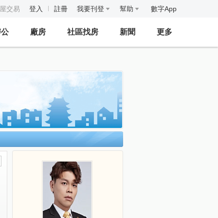
房屋交易
登入
註冊
我要刊登
幫助
數字App
辦公
廠房
社區找房
新聞
更多