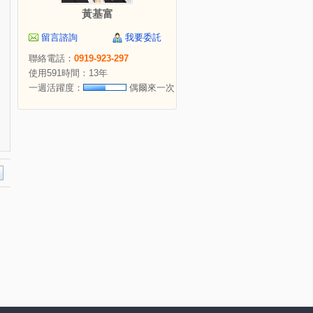
黃基富
留言諮詢
我要委託
聯絡電話：
0919-923-297
使用591時間：13年
一週活躍度：
偶爾來一次