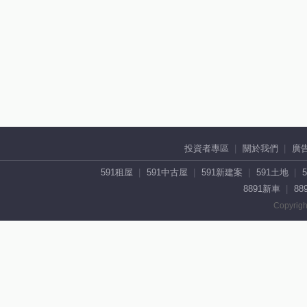
投資者專區
關於我們
廣
591租屋
591中古屋
591新建案
591土地
8891新車
88
Copyrigh