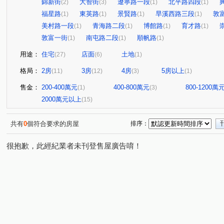
錦新街
大智街
遼寧路一段
北平路四段
(2)
(3)
(1)
(1)
福星路
東英路
景賢路
旱溪西路三段
敦
(1)
(1)
(1)
(1)
美村路一段
青海路二段
博館路
育才路
(1)
(1)
(1)
(1)
敦富一街
南屯路二段
順帆路
(1)
(1)
(1)
用途：
住宅
店面
土地
(27)
(6)
(1)
格局：
2房
3房
4房
5房以上
(11)
(12)
(3)
(1)
售金：
200-400萬元
400-800萬元
800-1200萬
(1)
(3)
2000萬元以上
(15)
共有
0
個符合要求的房屋
排序：
很抱歉，此經紀業者未刊登售屋廣告唷！