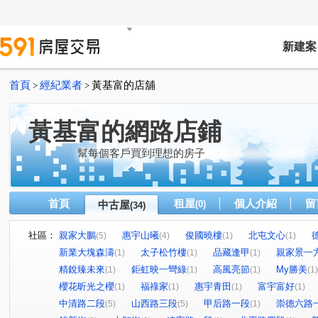
新建案
首頁
經紀業者
黃基富的店舖
>
>
黃基富的網路店鋪
幫每個客戶買到理想的房子
首頁
租屋
個人介紹
留
中古屋
(0)
(34)
社區：
親家大鵬
惠宇山曦
俊國曉樓
北屯文心
(5)
(4)
(1)
(1)
新業大塊森濤
太子松竹樓
品藏逢甲
親家景一
(1)
(1)
(1)
精銳臻未來
鉅虹映一彎綠
高風亮節
My勝美
(1)
(1)
(1)
(1)
櫻花昕光之櫻
福祿家
惠宇青田
富宇富好
(1)
(1)
(1)
(1)
中清路二段
山西路三段
甲后路一段
崇德六路
(5)
(5)
(1)