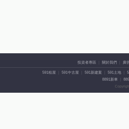
投資者專區
關於我們
廣
591租屋
591中古屋
591新建案
591土地
8891新車
88
Copyrigh