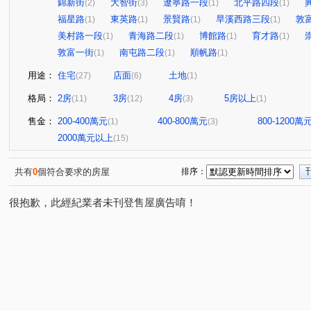
錦新街
大智街
遼寧路一段
北平路四段
(2)
(3)
(1)
(1)
福星路
東英路
景賢路
旱溪西路三段
敦
(1)
(1)
(1)
(1)
美村路一段
青海路二段
博館路
育才路
(1)
(1)
(1)
(1)
敦富一街
南屯路二段
順帆路
(1)
(1)
(1)
用途：
住宅
店面
土地
(27)
(6)
(1)
格局：
2房
3房
4房
5房以上
(11)
(12)
(3)
(1)
售金：
200-400萬元
400-800萬元
800-1200萬
(1)
(3)
2000萬元以上
(15)
共有
0
個符合要求的房屋
排序：
很抱歉，此經紀業者未刊登售屋廣告唷！