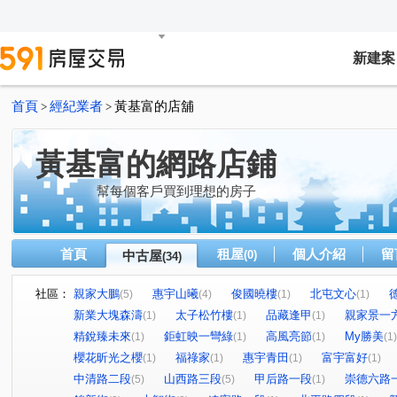
新建案
首頁
經紀業者
黃基富的店舖
>
>
黃基富的網路店鋪
幫每個客戶買到理想的房子
首頁
租屋
個人介紹
留
中古屋
(0)
(34)
社區：
親家大鵬
惠宇山曦
俊國曉樓
北屯文心
(5)
(4)
(1)
(1)
新業大塊森濤
太子松竹樓
品藏逢甲
親家景一
(1)
(1)
(1)
精銳臻未來
鉅虹映一彎綠
高風亮節
My勝美
(1)
(1)
(1)
(1)
櫻花昕光之櫻
福祿家
惠宇青田
富宇富好
(1)
(1)
(1)
(1)
中清路二段
山西路三段
甲后路一段
崇德六路
(5)
(5)
(1)