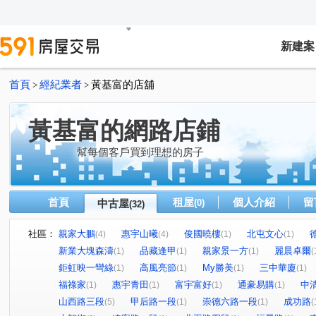
新建案
首頁
經紀業者
黃基富的店舖
>
>
黃基富的網路店鋪
幫每個客戶買到理想的房子
首頁
租屋
個人介紹
留
中古屋
(0)
(32)
社區：
親家大鵬
惠宇山曦
俊國曉樓
北屯文心
(4)
(4)
(1)
(1)
新業大塊森濤
品藏逢甲
親家景一方
麗晨卓爾
(1)
(1)
(1)
(
鉅虹映一彎綠
高風亮節
My勝美
三中華廈
(1)
(1)
(1)
(1)
福祿家
惠宇青田
富宇富好
通豪易購
中
(1)
(1)
(1)
(1)
山西路三段
甲后路一段
崇德六路一段
成功路
(5)
(1)
(1)
(