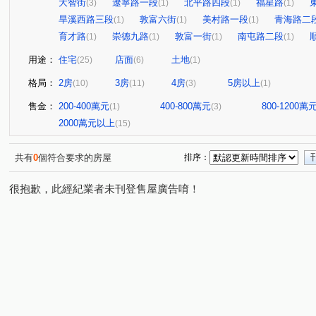
大智街
遼寧路一段
北平路四段
福星路
(3)
(1)
(1)
(1)
旱溪西路三段
敦富六街
美村路一段
青海路二
(1)
(1)
(1)
育才路
崇德九路
敦富一街
南屯路二段
(1)
(1)
(1)
(1)
用途：
住宅
店面
土地
(25)
(6)
(1)
格局：
2房
3房
4房
5房以上
(10)
(11)
(3)
(1)
售金：
200-400萬元
400-800萬元
800-1200萬
(1)
(3)
2000萬元以上
(15)
共有
0
個符合要求的房屋
排序：
很抱歉，此經紀業者未刊登售屋廣告唷！