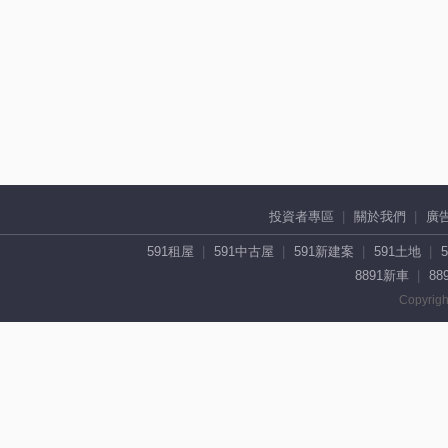
投資者專區
關於我們
廣
591租屋
591中古屋
591新建案
591土地
8891新車
88
Copyrigh