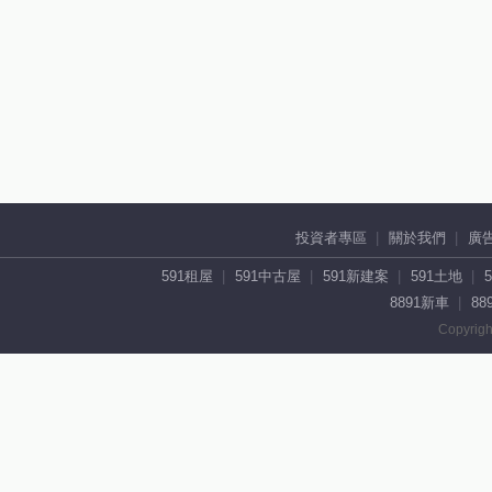
投資者專區
關於我們
廣
591租屋
591中古屋
591新建案
591土地
8891新車
88
Copyrigh