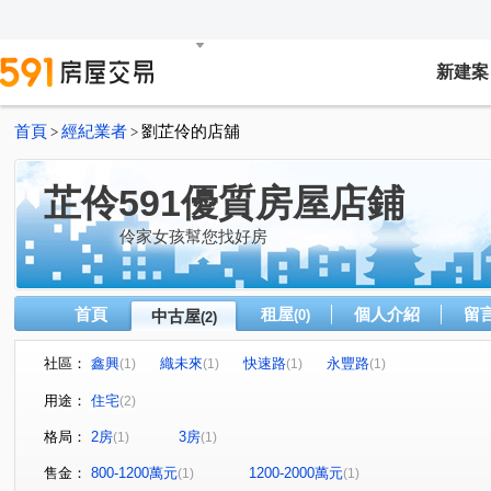
新建案
首頁
經紀業者
劉芷伶的店舖
>
>
芷伶591優質房屋店鋪
伶家女孩幫您找好房
首頁
租屋
個人介紹
留
中古屋
(0)
(2)
社區：
鑫興
織未來
快速路
永豐路
(1)
(1)
(1)
(1)
用途：
住宅
(2)
格局：
2房
3房
(1)
(1)
售金：
800-1200萬元
1200-2000萬元
(1)
(1)