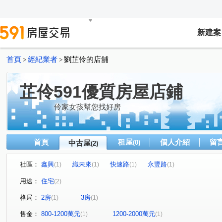
新建案
首頁
經紀業者
劉芷伶的店舖
>
>
芷伶591優質房屋店鋪
伶家女孩幫您找好房
首頁
租屋
個人介紹
留
中古屋
(0)
(2)
社區：
鑫興
織未來
快速路
永豐路
(1)
(1)
(1)
(1)
用途：
住宅
(2)
格局：
2房
3房
(1)
(1)
售金：
800-1200萬元
1200-2000萬元
(1)
(1)