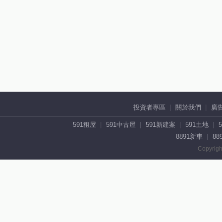
投資者專區
關於我們
廣
591租屋
591中古屋
591新建案
591土地
8891新車
88
Copyrigh