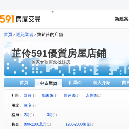
新建案
首頁
經紀業者
劉芷伶的店舖
>
>
芷伶591優質房屋店鋪
伶家女孩幫您找好房
首頁
租屋
個人介紹
留
中古屋
(0)
(2)
社區：
鑫興
織未來
快速路
永豐路
(1)
(1)
(1)
(1)
用途：
住宅
(2)
格局：
2房
3房
(1)
(1)
售金：
800-1200萬元
1200-2000萬元
(1)
(1)