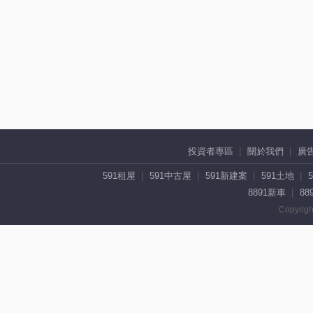
投資者專區
關於我們
廣
591租屋
591中古屋
591新建案
591土地
8891新車
88
Copyrigh