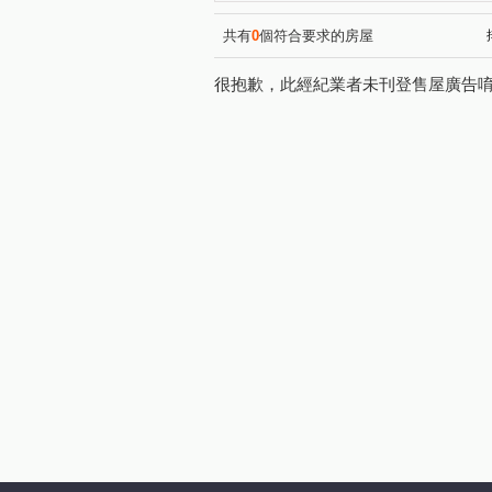
共有
0
個符合要求的房屋
很抱歉，此經紀業者未刊登售屋廣告