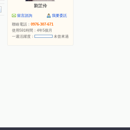
劉芷伶
留言諮詢
我要委託
聯絡電話：
0976-307-671
使用591時間：4年5個月
一週活躍度：
未曾來過