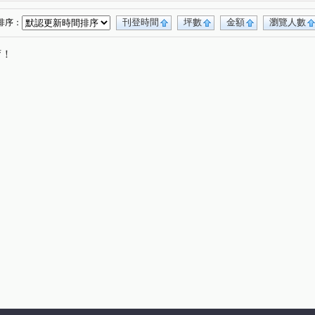
刊登時間
坪數
金額
瀏覽人數
排序：
唷！