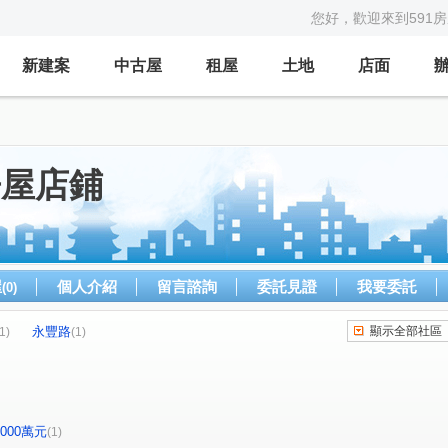
您好，歡迎來到591
新建案
中古屋
租屋
土地
店面
房屋店鋪
屋
個人介紹
留言諮詢
委託見證
我要委託
(0)
永豐路
顯示全部社區
1)
(1)
-2000萬元
(1)