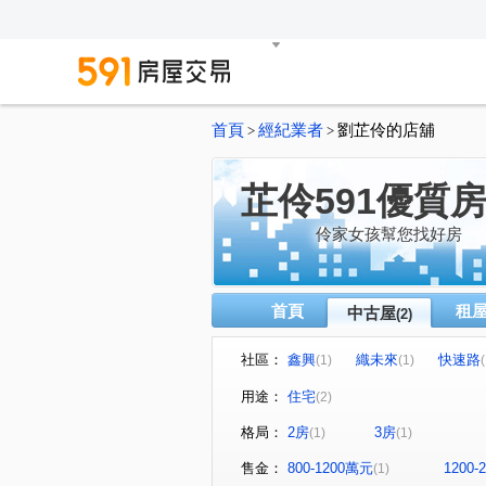
首頁
經紀業者
劉芷伶的店舖
>
>
芷伶591優質
伶家女孩幫您找好房
首頁
租
中古屋
(2)
社區：
鑫興
織未來
快速路
(1)
(1)
(
用途：
住宅
(2)
格局：
2房
3房
(1)
(1)
售金：
800-1200萬元
1200
(1)