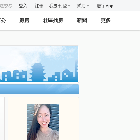
房屋交易
登入
註冊
我要刊登
幫助
數字App
辦公
廠房
社區找房
新聞
更多