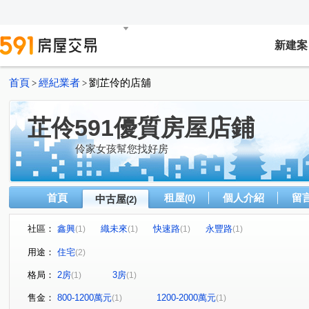
新建案
首頁
經紀業者
劉芷伶的店舖
>
>
芷伶591優質房屋店鋪
伶家女孩幫您找好房
首頁
租屋
個人介紹
留
中古屋
(0)
(2)
社區：
鑫興
織未來
快速路
永豐路
(1)
(1)
(1)
(1)
用途：
住宅
(2)
格局：
2房
3房
(1)
(1)
售金：
800-1200萬元
1200-2000萬元
(1)
(1)