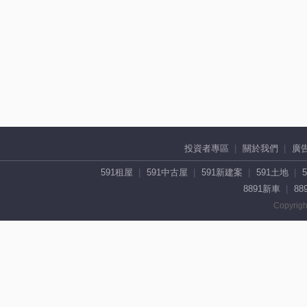
投資者專區
關於我們
廣
591租屋
591中古屋
591新建案
591土地
8891新車
88
Copyrigh