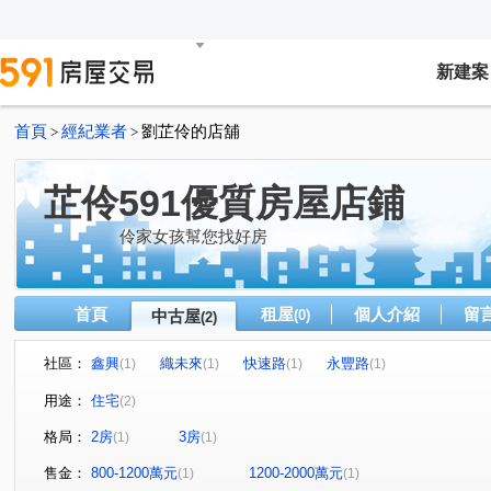
新建案
首頁
經紀業者
劉芷伶的店舖
>
>
芷伶591優質房屋店鋪
伶家女孩幫您找好房
首頁
租屋
個人介紹
留
中古屋
(0)
(2)
社區：
鑫興
織未來
快速路
永豐路
(1)
(1)
(1)
(1)
用途：
住宅
(2)
格局：
2房
3房
(1)
(1)
售金：
800-1200萬元
1200-2000萬元
(1)
(1)