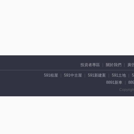
投資者專區
關於我們
廣
591租屋
591中古屋
591新建案
591土地
8891新車
88
Copyrigh