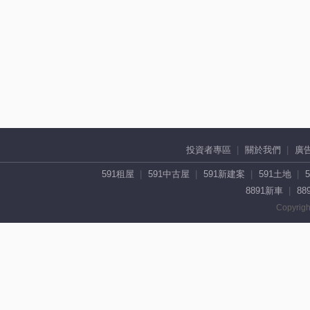
投資者專區
關於我們
廣
591租屋
591中古屋
591新建案
591土地
8891新車
88
Copyrigh