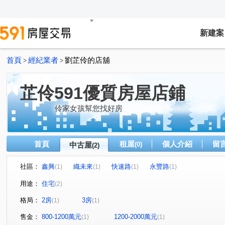
新建案
首頁
經紀業者
劉芷伶的店舖
>
>
芷伶591優質房屋店鋪
伶家女孩幫您找好房
首頁
租屋
個人介紹
留
中古屋
(0)
(2)
社區：
鑫興
織未來
快速路
永豐路
(1)
(1)
(1)
(1)
用途：
住宅
(2)
格局：
2房
3房
(1)
(1)
售金：
800-1200萬元
1200-2000萬元
(1)
(1)