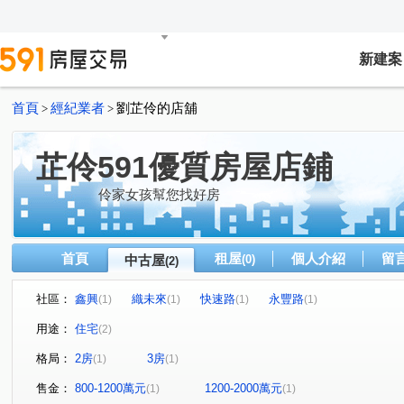
新建案
首頁
經紀業者
劉芷伶的店舖
>
>
芷伶591優質房屋店鋪
伶家女孩幫您找好房
首頁
租屋
個人介紹
留
中古屋
(0)
(2)
社區：
鑫興
織未來
快速路
永豐路
(1)
(1)
(1)
(1)
用途：
住宅
(2)
格局：
2房
3房
(1)
(1)
售金：
800-1200萬元
1200-2000萬元
(1)
(1)