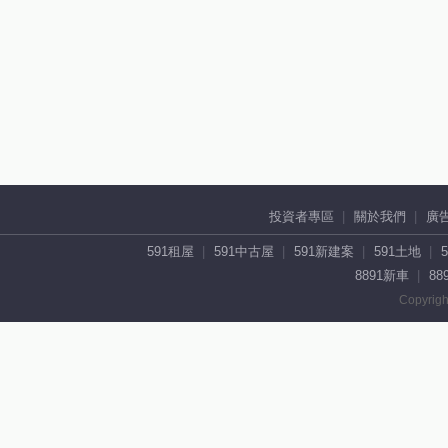
投資者專區
關於我們
廣
591租屋
591中古屋
591新建案
591土地
8891新車
88
Copyrigh