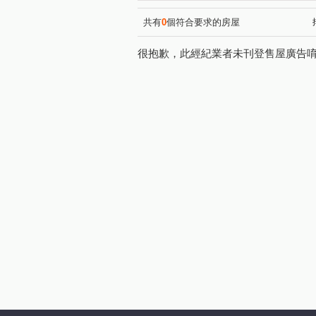
共有
0
個符合要求的房屋
很抱歉，此經紀業者未刊登售屋廣告