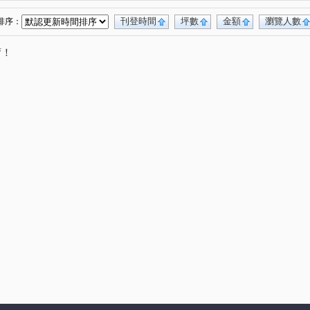
刊登時間
坪數
金額
瀏覽人數
排序：
唷！