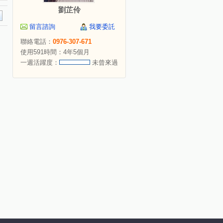
劉芷伶
留言諮詢
我要委託
聯絡電話：
0976-307-671
使用591時間：4年5個月
一週活躍度：
未曾來過