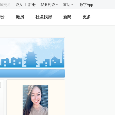
房屋交易
登入
註冊
我要刊登
幫助
數字App
辦公
廠房
社區找房
新聞
更多