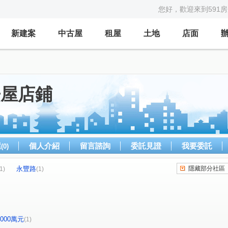
您好，歡迎來到591
新建案
中古屋
租屋
土地
店面
房屋店鋪
屋
個人介紹
留言諮詢
委託見證
我要委託
(0)
永豐路
隱藏部分社區
1)
(1)
-2000萬元
(1)