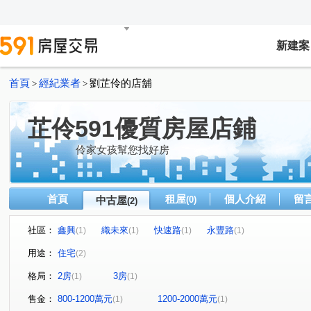
新建案
首頁
經紀業者
劉芷伶的店舖
>
>
芷伶591優質房屋店鋪
伶家女孩幫您找好房
首頁
租屋
個人介紹
留
中古屋
(0)
(2)
社區：
鑫興
織未來
快速路
永豐路
(1)
(1)
(1)
(1)
用途：
住宅
(2)
格局：
2房
3房
(1)
(1)
售金：
800-1200萬元
1200-2000萬元
(1)
(1)