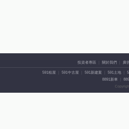
投資者專區
關於我們
廣
591租屋
591中古屋
591新建案
591土地
8891新車
88
Copyrigh