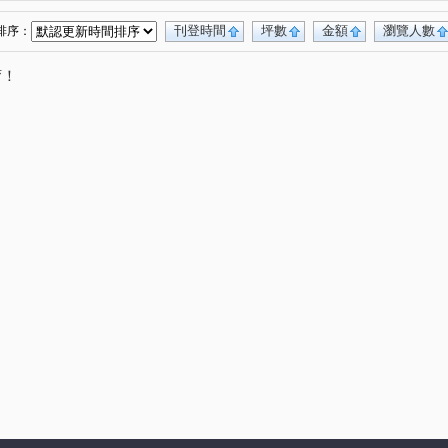
刊登時間
坪數
金額
瀏覽人數
排序：
唷！