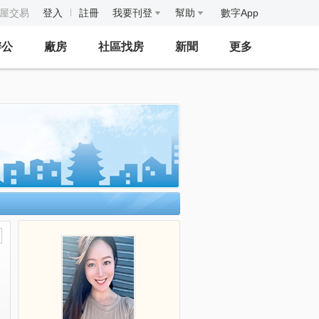
房屋交易
登入
註冊
我要刊登
幫助
數字App
辦公
廠房
社區找房
新聞
更多