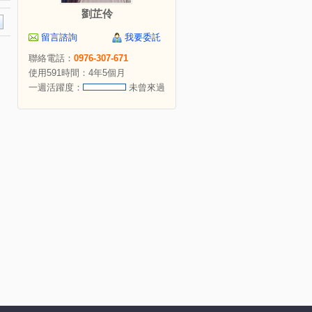
劉芷伶
留言諮詢
我要委託
聯絡電話：
0976-307-671
使用591時間：4年5個月
一週活躍度：
未曾來過