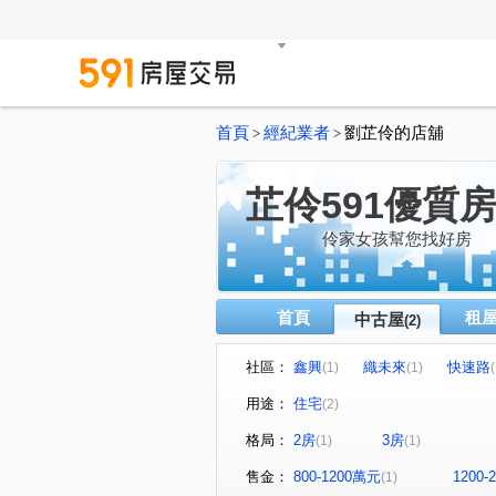
首頁
經紀業者
劉芷伶的店舖
>
>
芷伶591優質
伶家女孩幫您找好房
首頁
租
中古屋
(2)
社區：
鑫興
織未來
快速路
(1)
(1)
(
用途：
住宅
(2)
格局：
2房
3房
(1)
(1)
售金：
800-1200萬元
1200
(1)