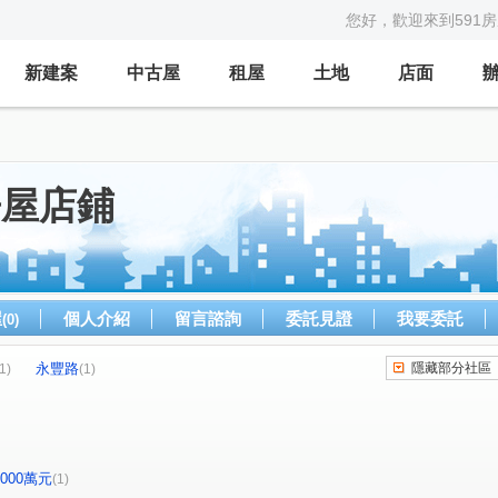
您好，歡迎來到591
新建案
中古屋
租屋
土地
店面
房屋店鋪
屋
個人介紹
留言諮詢
委託見證
我要委託
(0)
永豐路
隱藏部分社區
1)
(1)
-2000萬元
(1)