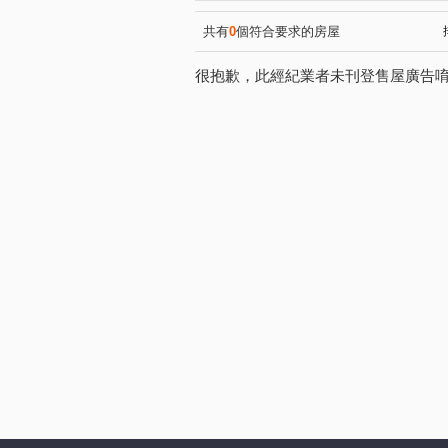
共有
0
個符合要求的房屋
很抱歉，此經紀業者未刊登售屋廣告