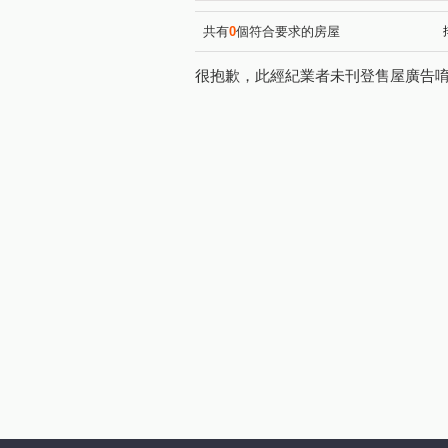
共有
0
個符合要求的房屋
很抱歉，此經紀業者未刊登售屋廣告