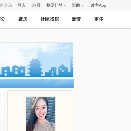
房屋交易
登入
註冊
我要刊登
幫助
數字App
辦公
廠房
社區找房
新聞
更多