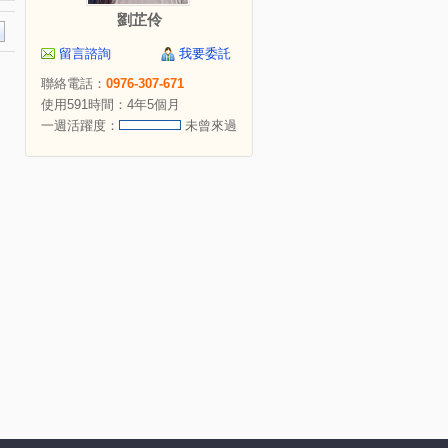
劉芷伶
留言諮詢
我要委託
聯絡電話：
0976-307-671
使用591時間：4年5個月
一週活躍度：
未曾來過