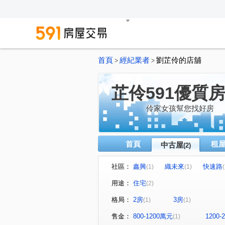
首頁
經紀業者
劉芷伶的店舖
>
>
芷伶591優質
伶家女孩幫您找好房
首頁
租
中古屋
(2)
社區：
鑫興
織未來
快速路
(1)
(1)
(
用途：
住宅
(2)
格局：
2房
3房
(1)
(1)
售金：
800-1200萬元
1200
(1)