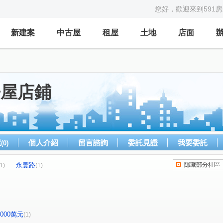
您好，歡迎來到591
新建案
中古屋
租屋
土地
店面
房屋店鋪
屋
個人介紹
留言諮詢
委託見證
我要委託
(0)
永豐路
隱藏部分社區
1)
(1)
-2000萬元
(1)