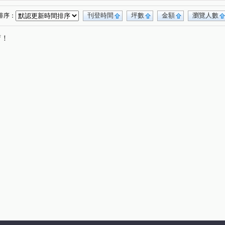
刊登時間
坪數
金額
瀏覽人數
排序：
唷！