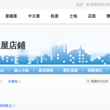
您好，歡迎來到591
新建案
中古屋
租屋
土地
店面
房屋店鋪
屋
個人介紹
留言諮詢
委託見證
我要委託
(0)
永豐路
隱藏部分社區
1)
(1)
-2000萬元
(1)