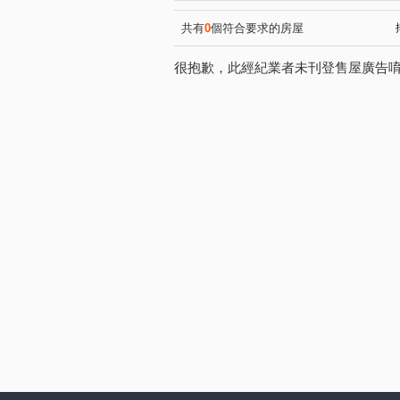
共有
0
個符合要求的房屋
很抱歉，此經紀業者未刊登售屋廣告