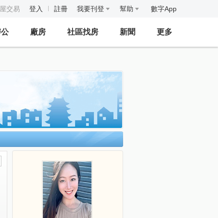
房屋交易
登入
註冊
我要刊登
幫助
數字App
辦公
廠房
社區找房
新聞
更多