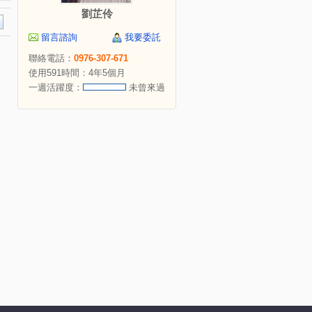
劉芷伶
留言諮詢
我要委託
聯絡電話：
0976-307-671
使用591時間：4年5個月
一週活躍度：
未曾來過