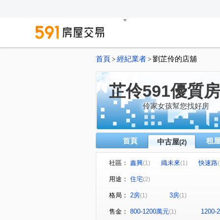
首頁
經紀業者
劉芷伶的店舖
>
>
芷伶591優質
伶家女孩幫您找好房
首頁
租
中古屋
(2)
社區：
鑫興
織未來
快速路
(1)
(1)
(
用途：
住宅
(2)
格局：
2房
3房
(1)
(1)
售金：
800-1200萬元
1200
(1)