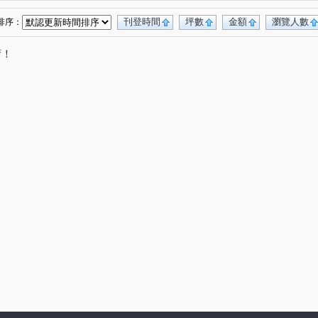
刊登時間
坪數
金額
瀏覽人數
排序：
唷！