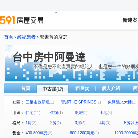
新建案
首頁
經紀業者
郭素菁的店舖
>
>
台中房中阿曼達
不僅是您不動產買賣的經紀人，也是您一生的好朋
首頁
租屋
個人介紹
留
中古屋
(3)
(17)
社區：
三采市政新境
寶輝THE SPRINGS
東興陽光大樓
(1)
(1)
(1)
公園苑
國際鄉園
德光二城
中港晶華大樓
(1)
(1)
(1)
(1)
用途：
住宅
住辦
廠房
土地
(11)
(1)
(1)
(4)
田中路
河南路四段
環工六路
敦富路
南
(2)
(1)
(1)
(1)
格局：
1房
2房
3房
4房
5房以
(2)
(2)
(3)
(3)
德富路
大業北路
溪岸路
西安街
中華路
(1)
(1)
(1)
(2)
台灣大道三段
(1)
售金：
400-800萬元
800-1200萬元
1200-2000
(2)
(3)