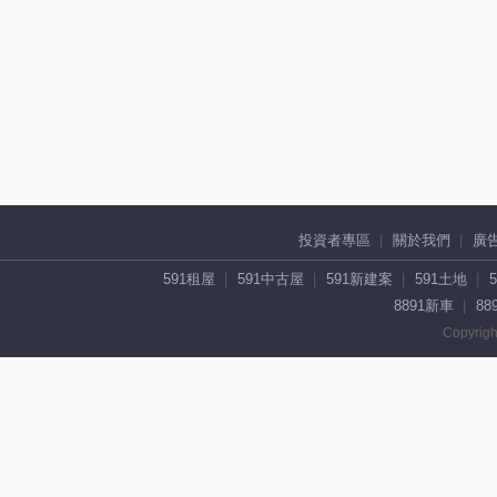
投資者專區
關於我們
廣
591租屋
591中古屋
591新建案
591土地
8891新車
88
Copyrigh