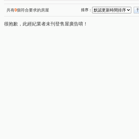
松竹五路二段
雅潭路四段
軍福七路
舊社巷
(1)
(1)
(1)
(1)
水湳段
樹孝路
長生巷
敦富路
興華一路
(1)
(1)
(1)
(2)
(
共有
0
個符合要求的房屋
排序：
詔安街
旱溪西路三段
軍福十六路
安順東十街
(1)
(1)
(1)
(
很抱歉，此經紀業者未刊登售屋廣告唷！
敦富三街
敦富十街
(1)
(1)