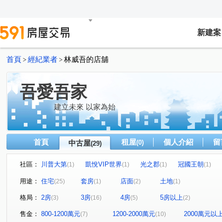
新建案
首頁
經紀業者
林威吾的店舖
>
>
吾愛吾家
建立未來 以家為始
首頁
租屋
個人介紹
留
中古屋
(0)
(29)
社區：
川普大第
凱悅VIP世界
光之郡
冠國王朝
(1)
(1)
(1)
(1)
情定水蓮八期
惠宇宇山鄰
元城文學苑
樹孝傳
(1)
(1)
(1)
用途：
住宅
套房
店面
土地
(25)
(1)
(2)
(1)
鉅陞敦富花園
惠宇世紀願景
松築瓚
盛亞晴光
(2)
(1)
(1)
格局：
2房
3房
4房
5房以上
(3)
(16)
(5)
(2)
佳茂中山會館
水沐青華
聚佳捷作
大通街
(1)
(1)
(1)
(2)
九龍街
北屯路
太原路三段
人和路
潭富
(1)
(1)
(1)
(1)
售金：
800-1200萬元
1200-2000萬元
2000萬元以
(7)
(10)