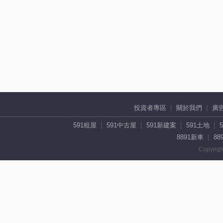
投資者專區
關於我們
廣
591租屋
591中古屋
591新建案
591土地
8891新車
88
Copyrigh