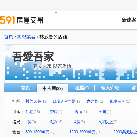
新建案
首頁
經紀業者
林威吾的店舖
>
>
吾愛吾家
建立未來 以家為始
首頁
租屋
個人介紹
留
中古屋
(0)
(29)
社區：
川普大第
凱悅VIP世界
光之郡
冠國王朝
(1)
(1)
(1)
(1)
情定水蓮八期
惠宇宇山鄰
元城文學苑
樹孝傳
(1)
(1)
(1)
用途：
住宅
套房
店面
土地
(25)
(1)
(2)
(1)
鉅陞敦富花園
惠宇世紀願景
松築瓚
盛亞晴光
(2)
(1)
(1)
格局：
2房
3房
4房
5房以上
(3)
(16)
(5)
(2)
佳茂中山會館
(1)
水沐青華
聚佳捷作
大通街
(1)
(1)
(2)
九龍街
北屯路
太原路三段
人和路
潭富
(1)
(1)
(1)
(1)
售金：
800-1200萬元
1200-2000萬元
2000萬元以
(7)
(10)