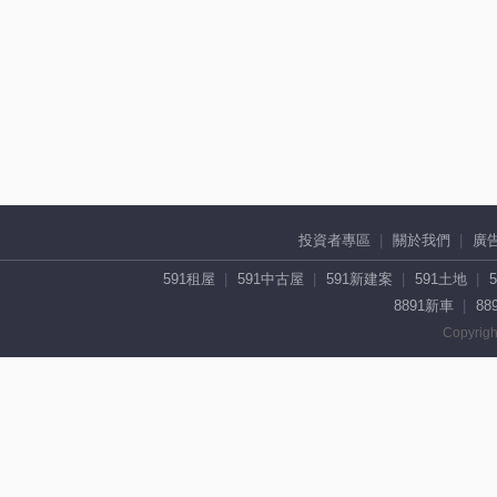
投資者專區
關於我們
廣
591租屋
591中古屋
591新建案
591土地
8891新車
88
Copyrigh