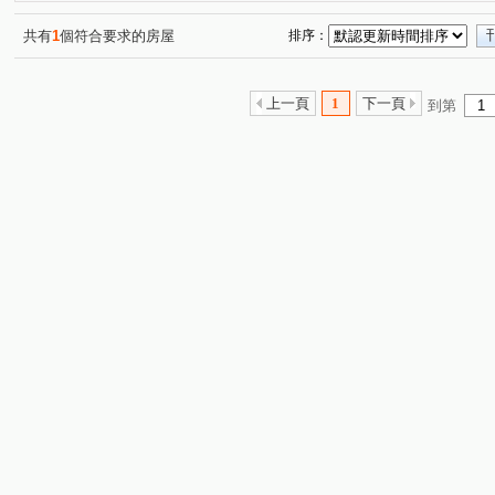
松竹五路二段
雅潭路四段
軍福七路
舊社巷
(1)
(1)
(1)
(1)
水湳段
樹孝路
長生巷
敦富路
興華一路
(1)
(1)
(1)
(2)
(
共有
1
個符合要求的房屋
排序：
詔安街
旱溪西路三段
軍福十六路
安順東十街
(1)
(1)
(1)
(
敦富三街
敦富十街
(1)
(1)
上一頁
1
下一頁
到第