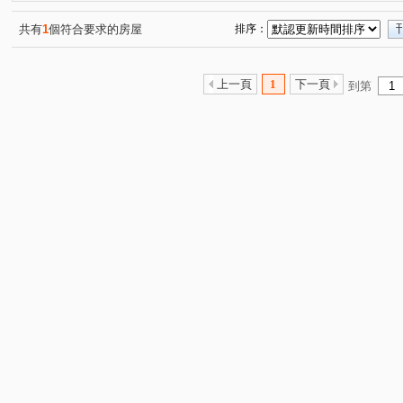
松竹五路二段
雅潭路四段
軍福七路
舊社巷
(1)
(1)
(1)
(1)
水湳段
樹孝路
長生巷
敦富路
興華一路
(1)
(1)
(1)
(2)
(
共有
1
個符合要求的房屋
排序：
詔安街
旱溪西路三段
軍福十六路
安順東十街
(1)
(1)
(1)
(
敦富三街
敦富十街
(1)
(1)
上一頁
1
下一頁
到第