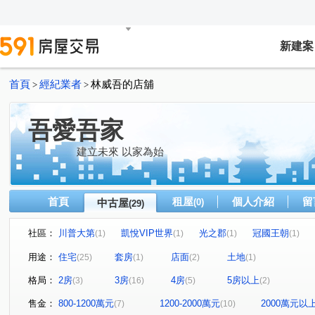
新建案
首頁
經紀業者
林威吾的店舖
>
>
吾愛吾家
建立未來 以家為始
首頁
租屋
個人介紹
留
中古屋
(0)
(29)
社區：
川普大第
凱悅VIP世界
光之郡
冠國王朝
(1)
(1)
(1)
(1)
情定水蓮八期
(1)
惠宇宇山鄰
元城文學苑
樹孝傳
(1)
(1)
用途：
住宅
套房
店面
土地
(25)
(1)
(2)
(1)
鉅陞敦富花園
惠宇世紀願景
松築瓚
盛亞晴光
(2)
(1)
(1)
格局：
2房
3房
4房
5房以上
(3)
(16)
(5)
(2)
佳茂中山會館
水沐青華
聚佳捷作
大通街
(1)
(1)
(1)
(2)
九龍街
北屯路
太原路三段
人和路
潭富
(1)
(1)
(1)
(1)
售金：
800-1200萬元
1200-2000萬元
2000萬元以
(7)
(10)