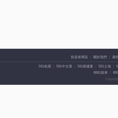
投資者專區
關於我們
廣
591租屋
591中古屋
591新建案
591土地
8891新車
88
Copyrigh