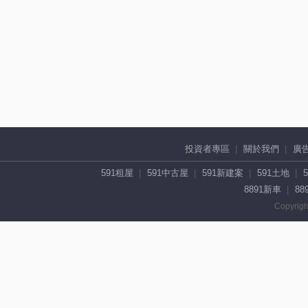
投資者專區
關於我們
廣
591租屋
591中古屋
591新建案
591土地
8891新車
88
Copyrigh