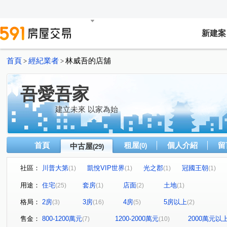
新建案
首頁
經紀業者
林威吾的店舖
>
>
吾愛吾家
建立未來 以家為始
首頁
租屋
個人介紹
留
中古屋
(0)
(29)
社區：
川普大第
凱悅VIP世界
光之郡
冠國王朝
(1)
(1)
(1)
(1)
情定水蓮八期
惠宇宇山鄰
(1)
元城文學苑
樹孝傳
(1)
(1)
用途：
住宅
套房
店面
土地
(25)
(1)
(2)
(1)
鉅陞敦富花園
惠宇世紀願景
松築瓚
盛亞晴光
(2)
(1)
(1)
格局：
2房
3房
4房
5房以上
(3)
(16)
(5)
(2)
佳茂中山會館
水沐青華
聚佳捷作
大通街
(1)
(1)
(1)
(2)
九龍街
北屯路
太原路三段
人和路
潭富
(1)
(1)
(1)
(1)
售金：
800-1200萬元
1200-2000萬元
2000萬元以
(7)
(10)