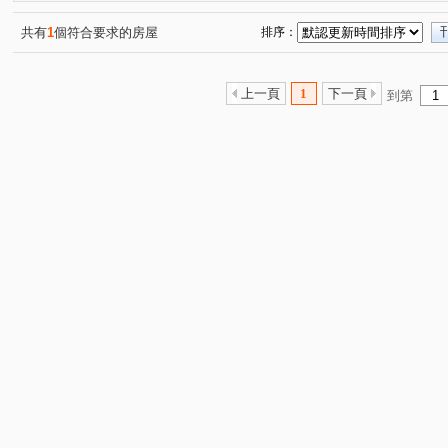
松竹五路二段
雅潭路四段
軍福七路
舊社巷
(1)
(1)
(1)
(1)
水湳段
樹孝路
長生巷
敦富路
興華一路
(1)
(1)
(1)
(2)
(
共有
1
個符合要求的房屋
排序：
詔安街
旱溪西路三段
軍福十六路
安順東十街
(1)
(1)
(1)
(
敦富三街
敦富十街
(1)
(1)
上一頁
1
下一頁
到第