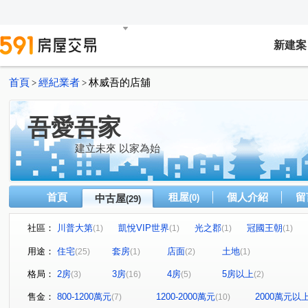
新建案
首頁
經紀業者
林威吾的店舖
>
>
吾愛吾家
建立未來 以家為始
首頁
租屋
個人介紹
留
中古屋
(0)
(29)
社區：
川普大第
凱悅VIP世界
光之郡
冠國王朝
(1)
(1)
(1)
(1)
情定水蓮八期
惠宇宇山鄰
元城文學苑
樹孝傳
(1)
(1)
(1)
用途：
住宅
套房
店面
土地
(25)
(1)
(2)
(1)
鉅陞敦富花園
惠宇世紀願景
松築瓚
盛亞晴光
(2)
(1)
(1)
格局：
2房
3房
4房
5房以上
(3)
(16)
(5)
(2)
佳茂中山會館
水沐青華
聚佳捷作
大通街
(1)
(1)
(1)
(2)
九龍街
(1)
北屯路
太原路三段
人和路
潭富
(1)
(1)
(1)
售金：
800-1200萬元
1200-2000萬元
2000萬元以
(7)
(10)