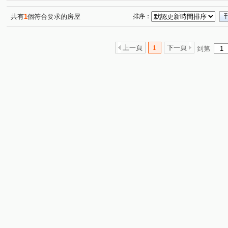
松竹五路二段
雅潭路四段
軍福七路
舊社巷
(1)
(1)
(1)
(1)
水湳段
樹孝路
長生巷
敦富路
興華一路
(1)
(1)
(1)
(2)
(
共有
1
個符合要求的房屋
排序：
詔安街
旱溪西路三段
軍福十六路
安順東十街
(1)
(1)
(1)
(
敦富三街
敦富十街
(1)
(1)
上一頁
1
下一頁
到第