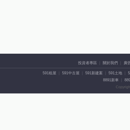
投資者專區
關於我們
廣
591租屋
591中古屋
591新建案
591土地
8891新車
88
Copyrigh