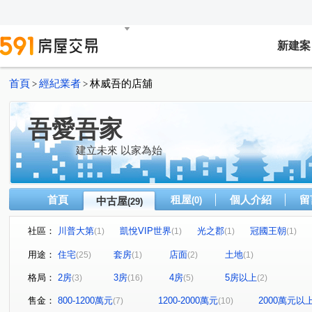
新建案
首頁
經紀業者
林威吾的店舖
>
>
吾愛吾家
建立未來 以家為始
首頁
租屋
個人介紹
留
中古屋
(0)
(29)
社區：
川普大第
凱悅VIP世界
光之郡
冠國王朝
(1)
(1)
(1)
(1)
情定水蓮八期
惠宇宇山鄰
元城文學苑
樹孝傳
(1)
(1)
(1)
用途：
住宅
套房
店面
土地
(25)
(1)
(2)
(1)
鉅陞敦富花園
惠宇世紀願景
松築瓚
盛亞晴光
(2)
(1)
(1)
格局：
2房
3房
4房
5房以上
(3)
(16)
(5)
(2)
佳茂中山會館
水沐青華
聚佳捷作
大通街
(1)
(1)
(1)
(2)
九龍街
北屯路
太原路三段
人和路
潭富
(1)
(1)
(1)
(1)
售金：
800-1200萬元
1200-2000萬元
2000萬元以
(7)
(10)