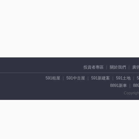
投資者專區
關於我們
廣
591租屋
591中古屋
591新建案
591土地
8891新車
88
Copyrigh