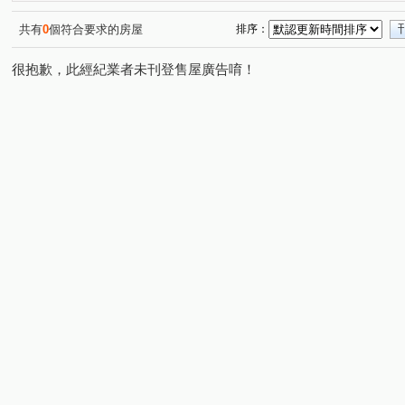
松竹五路二段
雅潭路四段
軍福七路
舊社巷
(1)
(1)
(1)
(1)
水湳段
樹孝路
長生巷
敦富路
興華一路
(1)
(1)
(1)
(2)
(
共有
0
個符合要求的房屋
排序：
詔安街
旱溪西路三段
軍福十六路
安順東十街
(1)
(1)
(1)
(
很抱歉，此經紀業者未刊登售屋廣告唷！
敦富三街
敦富十街
(1)
(1)