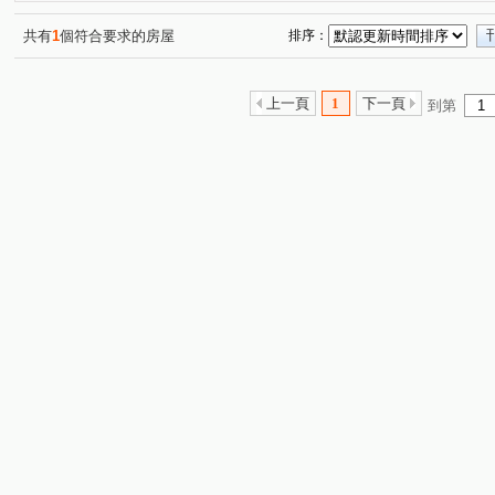
松竹五路二段
雅潭路四段
軍福七路
舊社巷
(1)
(1)
(1)
(1)
水湳段
樹孝路
長生巷
敦富路
興華一路
(1)
(1)
(1)
(2)
(
共有
1
個符合要求的房屋
排序：
詔安街
旱溪西路三段
軍福十六路
安順東十街
(1)
(1)
(1)
(
敦富三街
(1)
敦富十街
(1)
上一頁
1
下一頁
到第