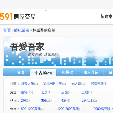
新建案
首頁
經紀業者
林威吾的店舖
>
>
吾愛吾家
建立未來 以家為始
首頁
租屋
個人介紹
留
中古屋
(0)
(29)
社區：
川普大第
凱悅VIP世界
光之郡
冠國王朝
(1)
(1)
(1)
(1)
情定水蓮八期
惠宇宇山鄰
元城文學苑
樹孝傳
(1)
(1)
(1)
用途：
住宅
套房
店面
土地
(25)
(1)
(2)
(1)
鉅陞敦富花園
惠宇世紀願景
松築瓚
盛亞晴光
(2)
(1)
(1)
格局：
2房
3房
4房
5房以上
(3)
(16)
(5)
(2)
佳茂中山會館
水沐青華
聚佳捷作
大通街
(1)
(1)
(1)
(2)
九龍街
北屯路
太原路三段
人和路
潭富
(1)
(1)
(1)
(1)
售金：
800-1200萬元
1200-2000萬元
2000萬元以
(7)
(10)