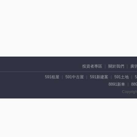
投資者專區
關於我們
廣
591租屋
591中古屋
591新建案
591土地
8891新車
88
Copyrigh