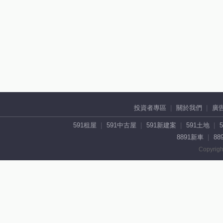
投資者專區
關於我們
廣
591租屋
591中古屋
591新建案
591土地
8891新車
88
Copyrigh