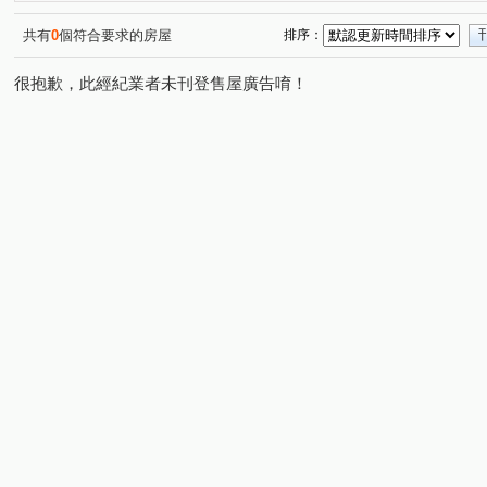
松竹五路二段
雅潭路四段
軍福七路
舊社巷
(1)
(1)
(1)
(1)
水湳段
樹孝路
長生巷
敦富路
興華一路
(1)
(1)
(1)
(2)
(
共有
0
個符合要求的房屋
排序：
詔安街
旱溪西路三段
軍福十六路
安順東十街
(1)
(1)
(1)
(
很抱歉，此經紀業者未刊登售屋廣告唷！
敦富三街
敦富十街
(1)
(1)