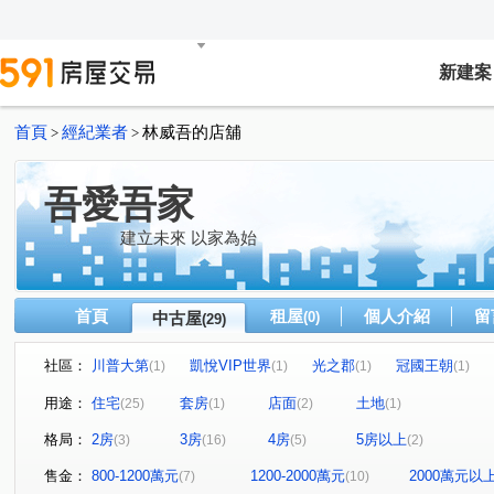
新建案
首頁
經紀業者
林威吾的店舖
>
>
吾愛吾家
建立未來 以家為始
首頁
租屋
個人介紹
留
中古屋
(0)
(29)
社區：
川普大第
凱悅VIP世界
光之郡
冠國王朝
(1)
(1)
(1)
(1)
情定水蓮八期
惠宇宇山鄰
元城文學苑
樹孝傳
(1)
(1)
(1)
用途：
住宅
套房
店面
土地
(25)
(1)
(2)
(1)
鉅陞敦富花園
惠宇世紀願景
松築瓚
盛亞晴光
(2)
(1)
(1)
格局：
2房
3房
4房
5房以上
(3)
(16)
(5)
(2)
佳茂中山會館
水沐青華
聚佳捷作
大通街
(1)
(1)
(1)
(2)
九龍街
北屯路
太原路三段
人和路
潭富
(1)
(1)
(1)
(1)
售金：
800-1200萬元
1200-2000萬元
2000萬元以
(7)
(10)