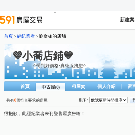
新建案
首頁
經紀業者
劉喬杺的店舖
>
>
💜小喬店鋪💙
⭐️喬到好價格·真杺服務您⭐️
首頁
租屋
個人介紹
留
中古屋
(0)
(0)
共有
0
個符合要求的房屋
排序：
很抱歉，此經紀業者未刊登售屋廣告唷！