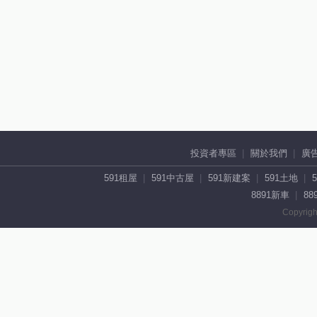
投資者專區
關於我們
廣
591租屋
591中古屋
591新建案
591土地
8891新車
88
Copyrigh