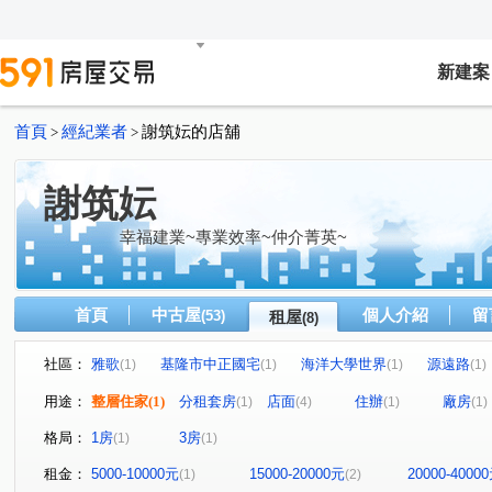
新建案
首頁
經紀業者
謝筑妘的店舖
>
>
謝筑妘
幸福建業~專業效率~仲介菁英~
首頁
中古屋
個人介紹
留
(53)
租屋
(8)
社區：
雅歌
基隆市中正國宅
海洋大學世界
源遠路
(1)
(1)
(1)
(1)
信五路
中山二路
中船路
北寧路
新豐街
(1)
(1)
(1)
(1)
(
用途：
整層住家
(1)
分租套房
店面
住辦
廠房
(1)
(4)
(1)
(1)
格局：
1房
3房
(1)
(1)
租金：
5000-10000元
15000-20000元
20000-4000
(1)
(2)