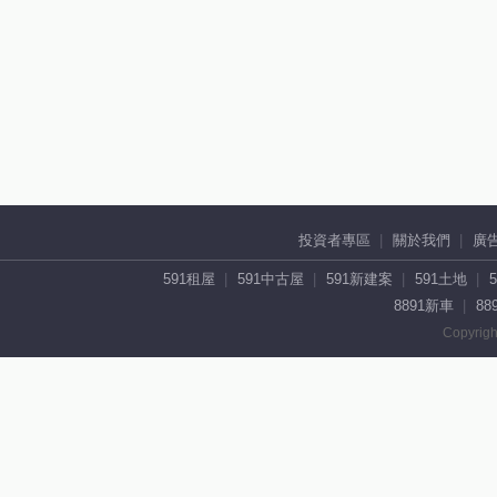
投資者專區
關於我們
廣
591租屋
591中古屋
591新建案
591土地
8891新車
88
Copyrigh