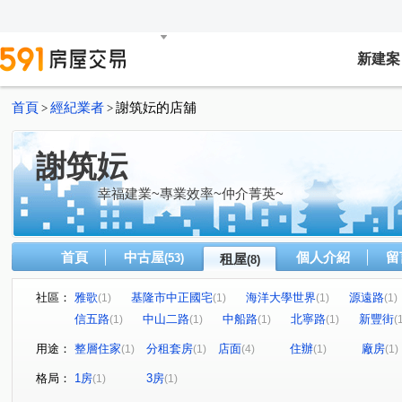
新建案
首頁
經紀業者
謝筑妘的店舖
>
>
謝筑妘
幸福建業~專業效率~仲介菁英~
首頁
中古屋
個人介紹
留
(53)
租屋
(8)
社區：
雅歌
基隆市中正國宅
海洋大學世界
源遠路
(1)
(1)
(1)
(1)
信五路
中山二路
中船路
北寧路
新豐街
(1)
(1)
(1)
(1)
(
用途：
整層住家
分租套房
店面
住辦
廠房
(1)
(1)
(4)
(1)
(1)
格局：
1房
3房
(1)
(1)