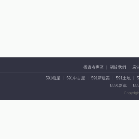
投資者專區
關於我們
廣
591租屋
591中古屋
591新建案
591土地
8891新車
88
Copyrigh