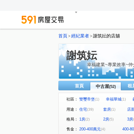
首頁
經紀業者
謝筑妘的店舖
>
>
謝筑妘
幸福建業~專業效率~仲
首頁
租
中古屋
(52)
社區：
雙璽帝堡
幸福華城
(1)
(1)
巴賽隆納
海光一村乙社區
(2)
用途：
住宅
套房
店
(39)
(1)
南京新生大樓
碧嵐大地第
(1)
格局：
1房
2房
3房
(2)
(5)
幸福華城一期B棟
海洋大
(1)
台北九如
信義君悅一期
(1)
(1)
售金：
200-400萬元
400-
(4)