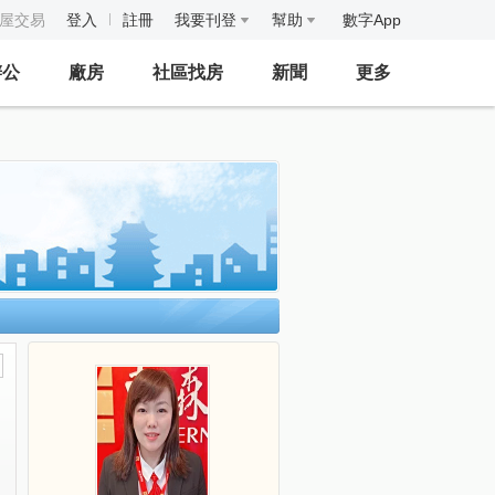
房屋交易
登入
註冊
我要刊登
幫助
數字App
辦公
廠房
社區找房
新聞
更多