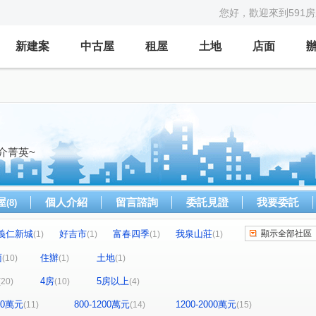
您好，歡迎來到591
新建案
中古屋
租屋
土地
店面
介菁英~
屋
個人介紹
留言諮詢
委託見證
我要委託
(8)
義仁新城
好吉市
富春四季
我泉山莊
顯示全部社區
(1)
(1)
(1)
(1)
美之國
信義君悅二期柏悅府
(1)
(3)
(1)
面
住辦
土地
(10)
(1)
(1)
三代
建國國宅
海中天A區
(1)
(1)
(1)
4房
5房以上
(20)
(10)
(4)
學世界
港都帝座
台北雪梨灣
(1)
(1)
(2)
征泰大吉
汐萬路二段
碇內街
(1)
(1)
(3)
800萬元
800-1200萬元
1200-2000萬元
(11)
(14)
(15)