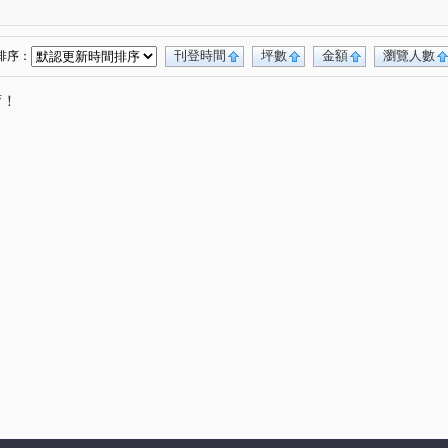
三街
中正路
信五路
仁一路
(2)
(1)
(1)
(3)
曲水街
暖碇路
信三路
復興路
(1)
(1)
(1)
(7)
深溪路
基金二路
仁三路
延平街
(1)
(1)
(1)
(1)
刊登時間
坪數
金額
瀏覽人數
排序：
路
深澳坑路
義二路
仁一路
(1)
(1)
(1)
(1)
唷！
明路
大吉二路
南新街
基金一路
(1)
(1)
(1)
(1)