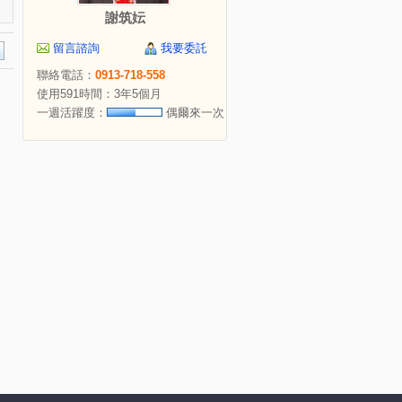
謝筑妘
留言諮詢
我要委託
聯絡電話：
0913-718-558
使用591時間：3年5個月
一週活躍度：
偶爾來一次