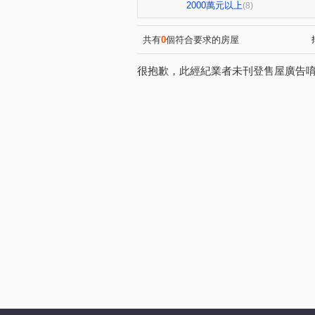
忠三路
信二路
樂利
(1)
(3)
2000萬元以上
(8)
指南路三段
新豐街
(1)
(5)
義六路
新生北路一段
(2)
(1)
共有
0
個符合要求的房屋
義一路
泰和街
西定
(1)
(1)
很抱歉，此經紀業者未刊登售屋廣告
和豐街
樂利二街
東
(2)
(1)