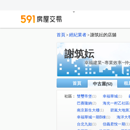
首頁
經紀業者
謝筑妘的店舖
>
>
謝筑妘
幸福建業~專業效率~仲
首頁
租
中古屋
(52)
社區：
雙璽帝堡
幸福華城
(1)
(1)
巴賽隆納
海光一村乙社區
(2)
南京新生大樓
碧嵐大地第
(1)
幸福華城一期B棟
海洋大
(1)
台北九如
信義君悅一期
(1)
(1)