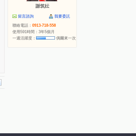
謝筑妘
留言諮詢
我要委託
聯絡電話：
0913-718-558
使用591時間：3年5個月
一週活躍度：
偶爾來一次