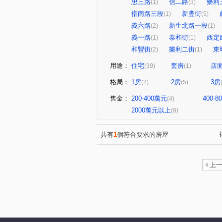
忠三路
信二路
樂利
(1)
(3)
指南路三段
新豐街
(1)
(5)
義六路
新生北路一段
(2)
(1)
義一路
泰和街
西定
(1)
(1)
和豐街
樂利二街
東
(2)
(1)
用途：
住宅
套房
店
(39)
(1)
格局：
1房
2房
3房
(2)
(5)
售金：
200-400萬元
400-
(4)
2000萬元以上
(8)
共有
1
個符合要求的房屋
上