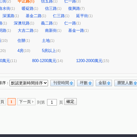
三街
中正路
(1)
信五路
仁一路
(2)
(1)
(3)
曲水街
暖碇路
信三路
復興路
(1)
(1)
(1)
(7)
深溪路
基金二路
仁三路
延平街
(1)
(1)
(1)
(1)
路
深澳坑路
義二路
仁一路
(1)
(1)
(1)
(1)
明路
大吉二路
南新街
基金一路
(1)
(1)
(1)
(1)
面
住辦
土地
(10)
(1)
(1)
4房
5房以上
(20)
(10)
(4)
800萬元
800-1200萬元
1200-2000萬元
(11)
(14)
(15)
刊登時間
坪數
金額
瀏覽人數
排序：
一頁
1
下一頁
到第
頁