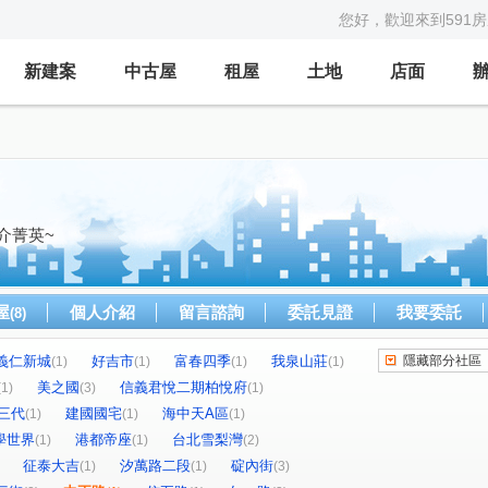
您好，歡迎來到591
新建案
中古屋
租屋
土地
店面
介菁英~
屋
個人介紹
留言諮詢
委託見證
我要委託
(8)
義仁新城
好吉市
富春四季
我泉山莊
隱藏部分社區
(1)
(1)
(1)
(1)
美之國
信義君悅二期柏悅府
(1)
(3)
(1)
三代
建國國宅
海中天A區
(1)
(1)
(1)
學世界
港都帝座
台北雪梨灣
(1)
(1)
(2)
征泰大吉
汐萬路二段
碇內街
(1)
(1)
(3)