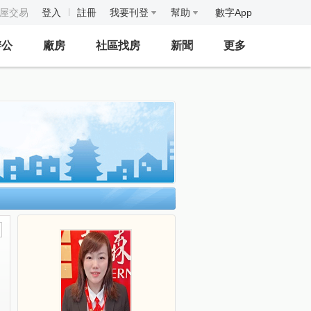
房屋交易
登入
註冊
我要刊登
幫助
數字App
辦公
廠房
社區找房
新聞
更多