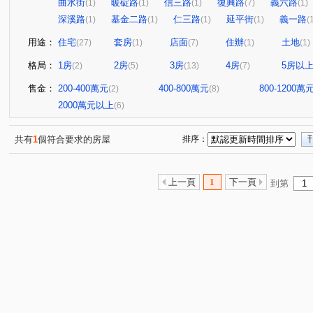
曲水街
暖碇路
信三路
復興路
義六路
(1)
(1)
(1)
(7)
(1)
深溪路
基金二路
仁三路
延平街
義一路
(1)
(1)
(1)
(1)
(
用途：
住宅
套房
店面
住辦
土地
(27)
(1)
(7)
(1)
(1)
格局：
1房
2房
3房
4房
5房以
(2)
(5)
(13)
(7)
售金：
200-400萬元
400-800萬元
800-1200萬
(2)
(8)
2000萬元以上
(6)
共有
1
個符合要求的房屋
排序：
上一頁
1
下一頁
到第