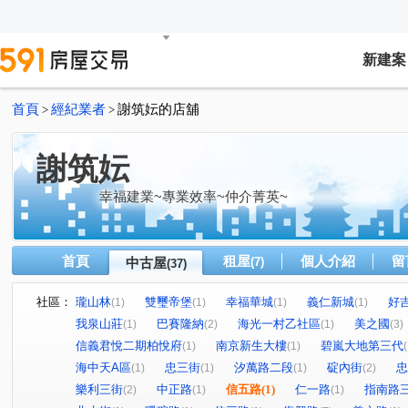
新建案
首頁
經紀業者
謝筑妘的店舖
>
>
謝筑妘
幸福建業~專業效率~仲介菁英~
首頁
租屋
個人介紹
留
中古屋
(7)
(37)
社區：
瓏山林
雙璽帝堡
幸福華城
義仁新城
好
(1)
(1)
(1)
(1)
我泉山莊
巴賽隆納
海光一村乙社區
美之國
(1)
(2)
(1)
(3)
信義君悅二期柏悅府
南京新生大樓
碧嵐大地第三代
(1)
(1)
(
海中天A區
忠三街
汐萬路二段
碇內街
忠
(1)
(1)
(1)
(2)
樂利三街
中正路
信五路
(1)
仁一路
指南路
(2)
(1)
(1)