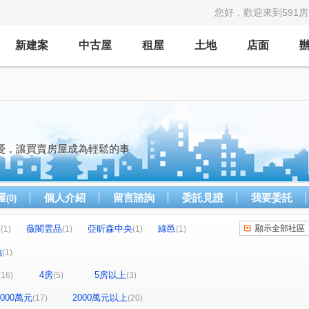
您好，歡迎來到591
新建案
中古屋
租屋
土地
店面
憂，讓買賣房屋成為輕鬆的事
屋
個人介紹
留言諮詢
委託見證
我要委託
(0)
茵
薇閣雲品
亞昕森中央
綠邑
顯示全部社區
(1)
(1)
(1)
(1)
瓦第
新東方花園
台北天外天
(1)
(1)
(1)
地
(1)
遠雄未來市
詠勝-大來賞
躍世紀
(1)
(2)
(2)
4房
5房以上
(16)
(5)
(3)
法國四季
Classy Home
霍格華茲
(1)
(1)
(1)
春城麗池
福樺水悅
城中大璽
(1)
(1)
(1)
-2000萬元
2000萬元以上
(17)
(20)