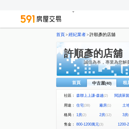
首頁
經紀業者
許順彥的店舖
>
>
許順彥的店舖
誠信為本，專業為您解
首頁
租
中古屋
(40)
社區：
森聯上上謙-森越
閱讀萊
(2)
法國之星
友文化
薇
(1)
(2)
用途：
住宅
廠房
土
(38)
(1)
福樺大觀文明
耀東方
(1)
(1)
格局：
1房
2房
3房
(2)
(12)
麗寶快樂家
巴黎香頌
(1)
(1)
合遠新天地
大耀首璽
(1)
(1)
售金：
800-1200萬元
1200
(3)