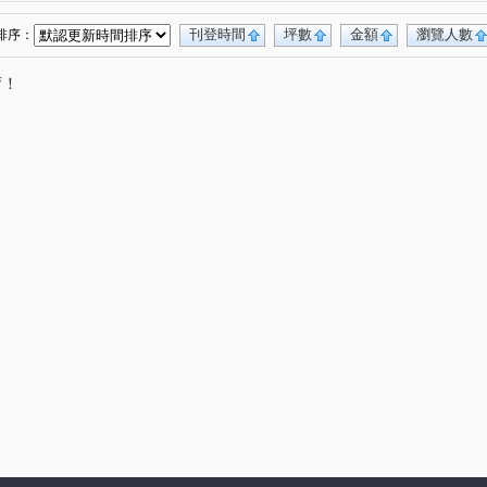
華廈區
晴空樹
晴空樹
(1)
(1)
(1)
旋世界
民權路
龍泉六街
東湖路
(1)
(2)
(1)
(1)
刊登時間
坪數
金額
瀏覽人數
排序：
西路二段
文化二路
大興西路二段
(1)
(3)
(1)
唷！
忠孝路
仁愛路二段
文化北路一段
(3)
(1)
(1)
路
南天母路
工四路
民有街
(1)
(1)
(1)
(1)
山路
文興路
中正一路
中央五街
(1)
(1)
(1)
(1)
化二路一段
(1)