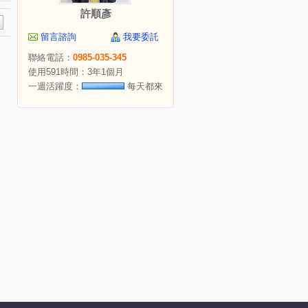
許順彥
留言諮詢
我要委託
聯絡電話：
0985-035-345
使用591時間：3年1個月
一週活躍度：
每天都來