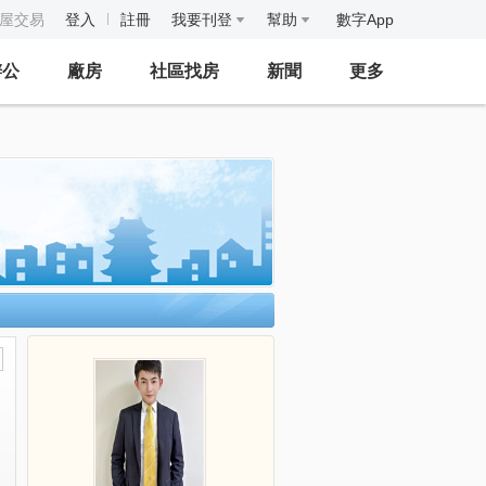
房屋交易
登入
註冊
我要刊登
幫助
數字App
辦公
廠房
社區找房
新聞
更多