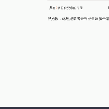
亞昕米蘭小鎮一期
芳彬家
(1)
長耀PARK/長耀雙峰滙
凱
(1)
共有
0
個符合要求的房屋
富貴路
南勢六街
環
(1)
(1)
很抱歉，此經紀業者未刊登售屋廣告
文化三路一段
竹林路
(6)
(1)
公園路
文青路
信義
(2)
(1)
華亞三路
園學路
中
(1)
(1)
東明三街
八德路
文
(1)
(1)