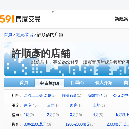
新建案
首頁
經紀業者
許順彥的店舖
>
>
許順彥的店舖
誠信為本，專業為您解憂，讓買賣房屋成為輕鬆的
首頁
租屋
個人介紹
留
中古屋
(0)
(43)
社區：
森聯上上謙-森越
閱讀萊茵
薇閣雲品
亞昕森中
(2)
(1)
(1)
法國之星
友文化
薇瓦第
新東方花園
台
(1)
(2)
(1)
(1)
用途：
住宅
店面
廠房
土地
(40)
(1)
(1)
(1)
福樺大觀文明
(1)
耀東方
遠雄未來市
詠勝-大來賞
(1)
(1)
格局：
1房
2房
3房
4房
5房以
(2)
(12)
(18)
(5)
麗寶快樂家
巴黎香頌
法國四季
Classy Home
(1)
(1)
(1)
(
合遠新天地
大耀首璽
春城麗池
城中大璽
(1)
(1)
(1)
(1)
售金：
800-1200萬元
1200-2000萬元
2000萬元以
(3)
(17)