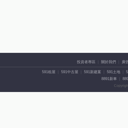
投資者專區
關於我們
廣
591租屋
591中古屋
591新建案
591土地
8891新車
88
Copyrigh