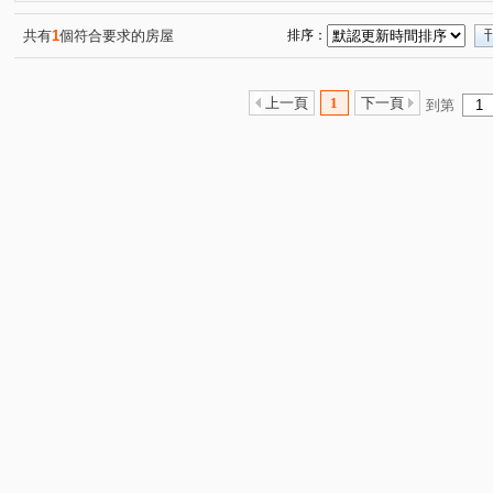
芳彬家華廈區
晴空樹
晴空樹
長耀PARK/長耀
(1)
(1)
(1)
國家一號院
鉑金-大觀天下NO.2
椿之林
國瑋
(1)
(1)
(1)
共有
1
個符合要求的房屋
排序：
龍泉六街
東湖路
富貴路
南勢六街
環西
(1)
(1)
(1)
(1)
大興西路二段
文化三路一段
竹林路
忠孝路
(1)
(7)
(1)
(3)
上一頁
1
下一頁
到第
文化北路一段
公園路
文青路
信義路
南
(2)
(2)
(1)
(1)
民有街
華亞三路
園學路
中山路
中正一
(1)
(1)
(1)
(1)
東明三街
八德路
文化二路一段
文化三路二段
(1)
(1)
(1)
(