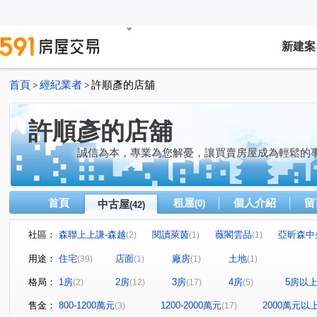
新建案
首頁
經紀業者
許順彥的店舖
>
>
許順彥的店舖
誠信為本，專業為您解憂，讓買賣房屋成為輕鬆的
首頁
租屋
個人介紹
留
中古屋
(0)
(42)
社區：
森聯上上謙-森越
閱讀萊茵
薇閣雲品
亞昕森中
(2)
(1)
(1)
法國之星
友文化
薇瓦第
新東方花園
台
(1)
(2)
(1)
(1)
用途：
住宅
店面
廠房
土地
(39)
(1)
(1)
(1)
福樺大觀文明
耀東方
遠雄未來市
詠勝-大來賞
(1)
(1)
(1)
格局：
1房
2房
3房
4房
5房以
(2)
(12)
(17)
(5)
麗寶快樂家
巴黎香頌
法國四季
Classy Home
(1)
(1)
(1)
(
合遠新天地
大耀首璽
春城麗池
福樺水悅
(1)
(1)
(1)
(1)
售金：
800-1200萬元
1200-2000萬元
2000萬元以
(3)
(17)