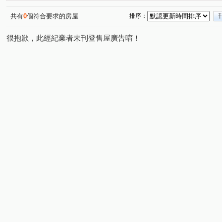
亞昕米蘭小鎮一期
芳彬家華廈區
晴空樹
晴空
(1)
(1)
(1)
長耀PARK/長耀雙峰滙
凱旋世界
國家一號院
(1)
(1)
(1)
共有
0
個符合要求的房屋
排序：
民權路
龍泉六街
東湖路
富貴路
南勢六
(2)
(1)
(1)
(1)
很抱歉，此經紀業者未刊登售屋廣告唷！
文化二路
大興西路二段
文化三路一段
竹林路
(3)
(1)
(7)
(
仁愛路二段
文化北路一段
公園路
文青路
(1)
(1)
(2)
(1)
南天母路
工四路
民有街
華亞三路
園學
(1)
(1)
(1)
(1)
文興路
中正一路
中央五街
東明三街
八
(1)
(1)
(1)
(1)
文化二路一段
文化三路二段
(1)
(1)