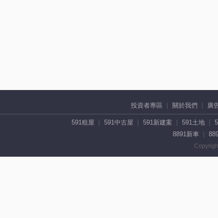
投資者專區
關於我們
廣
591租屋
591中古屋
591新建案
591土地
8891新車
88
Copyrigh