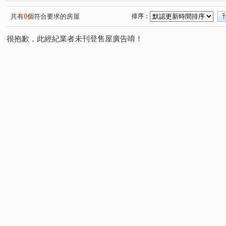
亞昕米蘭小鎮一期
芳彬家華廈區
晴空樹
晴空
(1)
(1)
(1)
長耀PARK/長耀雙峰滙
凱旋世界
國家一號院
(1)
(1)
(1)
共有
0
個符合要求的房屋
排序：
東湖路
富貴路
南勢六街
環西路二段
文
(1)
(1)
(1)
(1)
很抱歉，此經紀業者未刊登售屋廣告唷！
大興西路二段
文化三路一段
竹林路
忠孝路
(1)
(6)
(1)
(3)
文化北路一段
公園路
文青路
信義路
南
(1)
(2)
(1)
(1)
民有街
華亞三路
園學路
中山路
文興路
(1)
(1)
(1)
(1)
(
中央五街
東明三街
八德路
文化二路一段
(1)
(1)
(1)
(1)