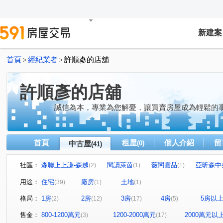
新建案
首頁
經紀業者
許順彥的店舖
>
>
許順彥的店舖
誠信為本，專業為您解憂，讓買賣房屋成為輕鬆的
首頁
租屋
個人介紹
留
中古屋
(0)
(41)
社區：
森聯上上謙-森越
閱讀萊茵
薇閣雲品
亞昕森中
(2)
(1)
(1)
法國之星
友文化
薇瓦第
新東方花園
台
(1)
(2)
(1)
(1)
用途：
住宅
廠房
土地
(39)
(1)
(1)
福樺大觀文明
耀東方
遠雄未來市
詠勝-大來賞
(1)
(1)
(1)
格局：
1房
2房
3房
4房
5房以
(2)
(12)
(17)
(5)
麗寶快樂家
巴黎香頌
法國四季
Classy Home
(1)
(1)
(1)
(
合遠新天地
大耀首璽
春城麗池
福樺水悅
(1)
(1)
(1)
(1)
售金：
800-1200萬元
1200-2000萬元
2000萬元以
(3)
(17)