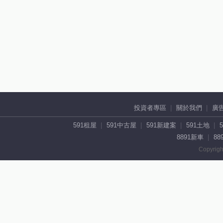
投資者專區
關於我們
廣
591租屋
591中古屋
591新建案
591土地
8891新車
88
Copyrigh