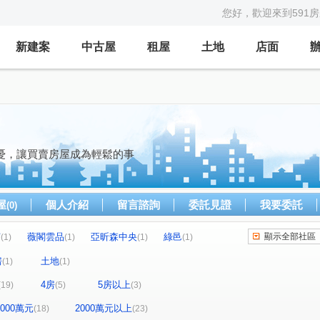
您好，歡迎來到591
新建案
中古屋
租屋
土地
店面
憂，讓買賣房屋成為輕鬆的事
屋
個人介紹
留言諮詢
委託見證
我要委託
(0)
茵
薇閣雲品
亞昕森中央
綠邑
顯示全部社區
(1)
(1)
(1)
(1)
瓦第
新東方花園
台北天外天
(1)
(1)
(1)
房
土地
(1)
(1)
遠雄未來市
詠勝-大來賞
躍世紀
(1)
(2)
(2)
4房
5房以上
(19)
(5)
(3)
法國四季
Classy Home
霍格華茲
(1)
(1)
(1)
春城麗池
福樺水悅
城中大璽
(1)
(1)
(1)
-2000萬元
2000萬元以上
(18)
(23)