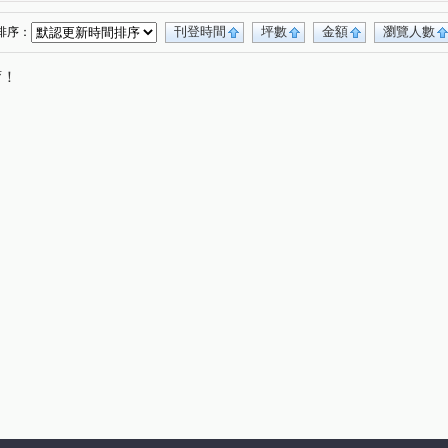
華廈區
晴空樹
晴空樹
(1)
(1)
(1)
旋世界
國家一號院
鉑金-大觀天下NO.2
(1)
(1)
(1)
刊登時間
坪數
金額
瀏覽人數
排序：
權路
龍泉六街
東湖路
富貴路
(2)
(1)
(1)
(1)
唷！
文化二路
大興西路二段
文化三路一段
(3)
(1)
(7)
路二段
文化北路一段
公園路
文青路
(1)
(2)
(2)
(1)
四路
民有街
華亞三路
園學路
(1)
(1)
(1)
(1)
一路
中央五街
東明三街
八德路
(1)
(1)
(1)
(1)
段
南勢四街
(1)
(1)