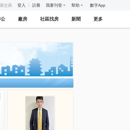
房屋交易
登入
註冊
我要刊登
幫助
數字App
辦公
廠房
社區找房
新聞
更多