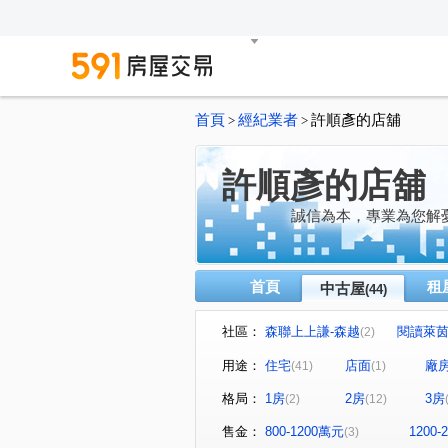
首頁
經紀業者
許順彥的店舖
>
>
許順彥的店舖
誠信為本，專業為您解
首頁
租
中古屋
(44)
社區：
森聯上上謙-森越
閱讀萊
(2)
法國之星
友文化
薇
(1)
(2)
用途：
住宅
店面
廠
(41)
(1)
福樺大觀文明
耀東方
(1)
(1)
格局：
1房
2房
3房
(2)
(12)
麗寶快樂家
巴黎香頌
(1)
(1)
合遠新天地
大耀首璽
(1)
(1)
售金：
800-1200萬元
1200
(3)