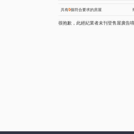
亞昕米蘭小鎮一期
芳彬家
(1)
長耀PARK/長耀雙峰滙
凱
(1)
共有
0
個符合要求的房屋
椿之林
國瑋尊爵
民
(1)
(1)
很抱歉，此經紀業者未刊登售屋廣告
南勢六街
環西路二段
(1)
(1)
竹林路
忠孝路
仁愛
(1)
(3)
信義路
南天母路
工
(1)
(1)
中山路
文興路
中正
(1)
(1)
文化二路一段
文化三路二
(1)