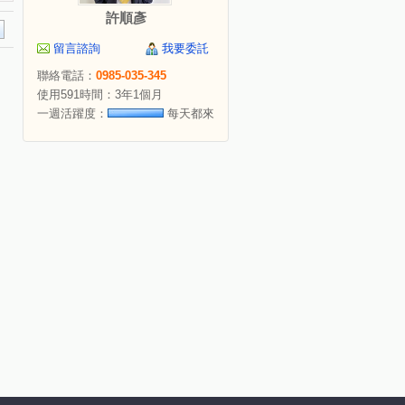
許順彥
留言諮詢
我要委託
聯絡電話：
0985-035-345
使用591時間：3年1個月
一週活躍度：
每天都來