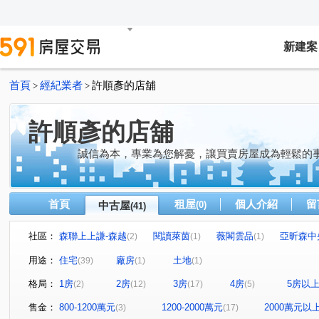
新建案
首頁
經紀業者
許順彥的店舖
>
>
許順彥的店舖
誠信為本，專業為您解憂，讓買賣房屋成為輕鬆的
首頁
租屋
個人介紹
留
中古屋
(0)
(41)
社區：
森聯上上謙-森越
閱讀萊茵
薇閣雲品
亞昕森中
(2)
(1)
(1)
法國之星
友文化
薇瓦第
新東方花園
台
(1)
(2)
(1)
(1)
用途：
住宅
廠房
土地
(39)
(1)
(1)
福樺大觀文明
耀東方
遠雄未來市
詠勝-大來賞
(1)
(1)
(1)
格局：
1房
2房
3房
4房
5房以
(2)
(12)
(17)
(5)
麗寶快樂家
巴黎香頌
法國四季
Classy Home
(1)
(1)
(1)
(
合遠新天地
大耀首璽
春城麗池
福樺水悅
(1)
(1)
(1)
(1)
售金：
800-1200萬元
1200-2000萬元
2000萬元以
(3)
(17)