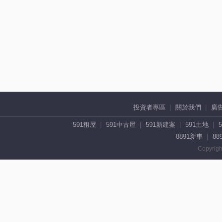
投資者專區
關於我們
廣
591租屋
591中古屋
591新建案
591土地
8891新車
88
Copyrigh