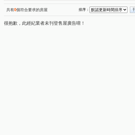
亞昕米蘭小鎮一期
芳彬家華廈區
晴空樹
晴空
(1)
(1)
(1)
長耀PARK/長耀雙峰滙
凱旋世界
國家一號院
(1)
(1)
(1)
共有
0
個符合要求的房屋
排序：
東湖路
富貴路
南勢六街
環西路二段
文
(1)
(1)
(1)
(1)
很抱歉，此經紀業者未刊登售屋廣告唷！
大興西路二段
文化三路一段
竹林路
忠孝路
(1)
(6)
(1)
(3)
文化北路一段
公園路
文青路
信義路
南
(1)
(2)
(1)
(1)
民有街
華亞三路
園學路
中山路
文興路
(1)
(1)
(1)
(1)
(
中央五街
東明三街
八德路
文化二路一段
(1)
(1)
(1)
(1)