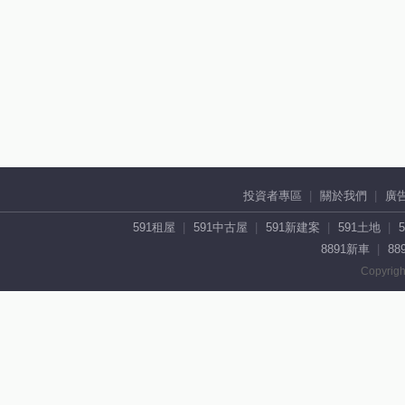
投資者專區
關於我們
廣
591租屋
591中古屋
591新建案
591土地
8891新車
88
Copyrigh