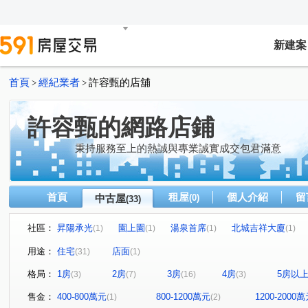
新建案
首頁
經紀業者
許容甄的店舖
>
>
許容甄的網路店鋪
秉持服務至上的熱誠與專業誠實成交包君滿意
首頁
租屋
個人介紹
留
中古屋
(0)
(33)
社區：
昇陽承光
園上園
湯泉首席
北城吉祥大廈
(1)
(1)
(1)
(1)
極景
富裔河
宏國大央北
合環LANDMARK
(1)
(1)
(1)
(1)
用途：
住宅
店面
(31)
(1)
敦南花園別墅區
森之道A3區
鳳凰城
達觀A7
(1)
(1)
(1)
(1
格局：
1房
2房
3房
4房
5房以
(3)
(7)
(16)
(3)
上碧潭
找甄甄最划算
找甄甄最划算
風華
(1)
(1)
(1)
(1)
雨果文學館
水美安康
中央名家
建國芳鄰
(1)
(1)
(1)
(1)
售金：
400-800萬元
800-1200萬元
1200-2000
(1)
(2)