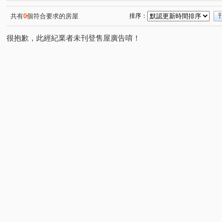
中央六街
開封街二段
中興路二段
環河路
(1)
(1)
(2)
(2)
北新路二段
復興路
央北二路
大華三路
(1)
(1)
(1)
(1)
共有
0
個符合要求的房屋
排序：
安興路
合宜路
圓通路
達觀路
興隆路三
(1)
(1)
(1)
(1)
很抱歉，此經紀業者未刊登售屋廣告唷！
永樂街
中平路
大同街
安成街
辛亥路四
(1)
(1)
(1)
(1)
秀明路一段
民族路
安康路一段
中央路
(1)
(2)
(1)
(2)