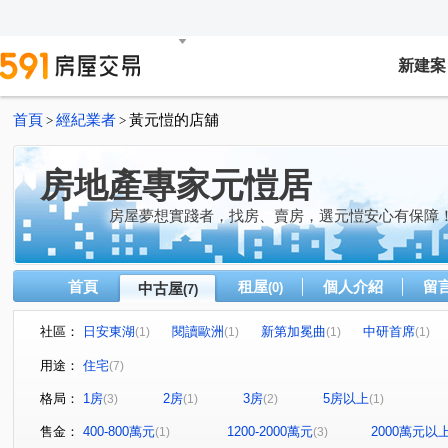
新建案
首頁
經紀業者
黃元愷的店舖
>
>
房地產專家元愷居
房屋夢想實踐者，找房、賣房，選元愷安心有保障
首頁
租屋
個人介紹
留
中古屋
(0)
(7)
社區：
日安東湖
閱讀歐洲
新第加冕曲
中研首席
(1)
(1)
(1)
(1)
康樂街
成功路五段
文湖街
安康路
福山
(1)
(1)
(1)
(1)
用途：
住宅
(7)
金湖路
(1)
格局：
1房
2房
3房
5房以上
(3)
(1)
(2)
(1)
售金：
400-800萬元
1200-2000萬元
2000萬元以
(1)
(3)