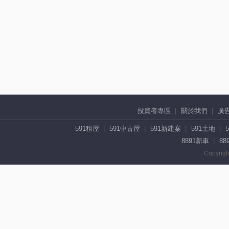
投資者專區
關於我們
廣
591租屋
591中古屋
591新建案
591土地
8891新車
88
Copyrigh