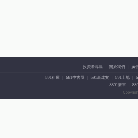
投資者專區
關於我們
廣
591租屋
591中古屋
591新建案
591土地
8891新車
88
Copyrigh