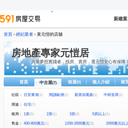
新建案
首頁
經紀業者
黃元愷的店舖
>
>
房地產專家元愷居
房屋夢想實踐者，找房、賣房，選元愷安心有保障
首頁
租屋
個人介紹
留
中古屋
(0)
(7)
社區：
日安東湖
閱讀歐洲
新第加冕曲
中研首席
(1)
(1)
(1)
(1)
康樂街
成功路五段
文湖街
安康路
福山
(1)
(1)
(1)
(1)
用途：
住宅
(7)
金湖路
(1)
格局：
1房
2房
3房
5房以上
(3)
(1)
(2)
(1)
售金：
400-800萬元
1200-2000萬元
2000萬元以
(1)
(3)