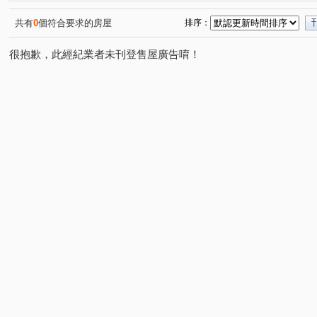
康定路
央北二路
北新路二段
(1)
(1)
(1)
共有
0
個符合要求的房屋
排序：
很抱歉，此經紀業者未刊登售屋廣告唷！