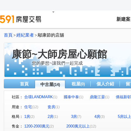
新建案
首頁
經紀業者
鄔康節的店舖
>
>
康節~大師房屋心願館
您的夢想~讓我們一起完成
首頁
租屋
個人介紹
留
中古屋
(0)
(14)
社區：
合環LANDMARK
國泰中泰
鼎隆江晏
僑福新邨
(1)
(1)
(1)
成功國宅中央區西區
湯泉行館
新潤RIVER ONE
(1)
(1)
(1)
用途：
住宅
套房
(12)
(1)
國泰豐格
台北晶麒
宏普GRAND PARK
環遊市
(1)
(1)
(1)
格局：
1房
2房
3房
4房
5房以
(2)
(1)
(7)
(3)
寶橋路
復興北路
中興路一段
健康路
忠
(1)
(1)
(1)
(1)
和平東路三段
木柵路四段
環河西路四段
信義
(1)
(1)
(1)
售金：
1200-2000萬元
2000萬元以上
(2)
(12)