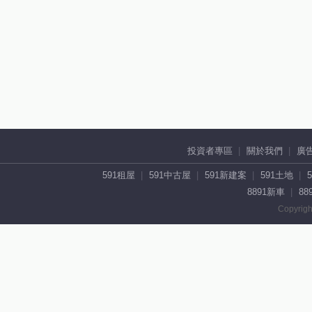
投資者專區
關於我們
廣
591租屋
591中古屋
591新建案
591土地
8891新車
88
Copyrigh