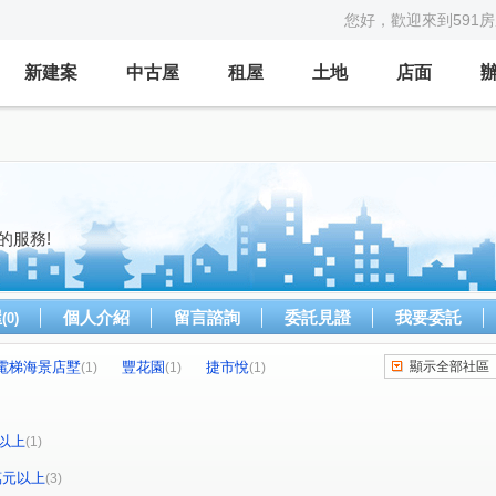
您好，歡迎來到591
新建案
中古屋
租屋
土地
店面
的服務!
屋
個人介紹
留言諮詢
委託見證
我要委託
(0)
電梯海景店墅
豐花園
捷市悅
顯示全部社區
(1)
(1)
(1)
福路
土庫二路
加昌路
(1)
(1)
(1)
以上
(1)
0萬元以上
(3)