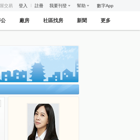
房屋交易
登入
註冊
我要刊登
幫助
數字App
辦公
廠房
社區找房
新聞
更多