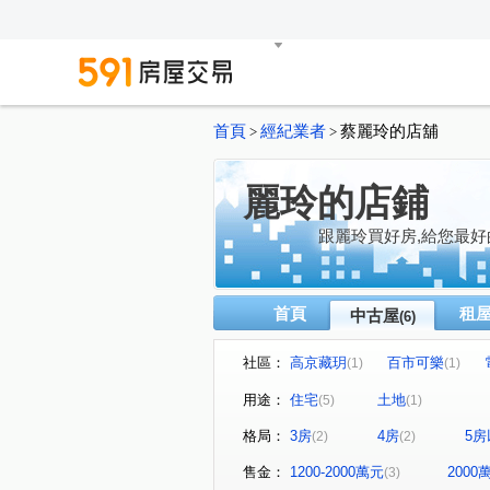
首頁
經紀業者
蔡麗玲的店舖
>
>
麗玲的店鋪
跟麗玲買好房,給您最好
首頁
租
中古屋
(6)
社區：
高京藏玥
百市可樂
(1)
(1)
芎林二街
中昌街
民
(1)
(1)
用途：
住宅
土地
(5)
(1)
格局：
3房
4房
5房
(2)
(2)
售金：
1200-2000萬元
200
(3)