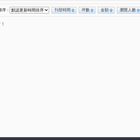
刊登時間
坪數
金額
瀏覽人數
排序：
唷！