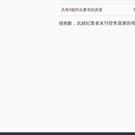
共有
0
個符合要求的房屋
很抱歉，此經紀業者未刊登售屋廣告